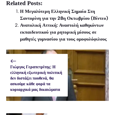
X
Facebook
WhatsApp
Related Posts:
(Twitter)
Η Μεγαλύτερη Ελληνική Σημαία Στη
Σαντορίνη για την 28η Οκτωβρίου (Βίντεο)
Ανατολική Αττική: Αναστολή καθηκόντων
εκπαιδευτικού για ρητορική μίσους σε
μαθητές γυμνασίου για τους ομοφυλόφιλους
Γιώργος Γεραπετρίτης: Η
ελληνική εξωτερική πολιτική
δεν διστάζει πουθενά, θα
ασκούμε κάθε φορά τα
κυριαρχικά μας δικαιώματα