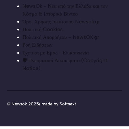
NewsOk - Νέα από την Ελλάδα και τον
Κόσμο & Ιστορικά Βίντεο
Όροι Χρήσης Ιστότοπου Newsok.gr
Πολιτική Cookies
Πολιτική Απορρήτου – NewsOK.gr
Ροή Ειδήσεων
Σχετικά με Εμάς - Επικοινωνία
🛡️ Πνευματικά Δικαιώματα (Copyright
Notice)
©
Newsok 2025/ made by
Softnext