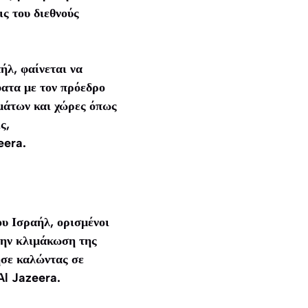
ς του διεθνούς
ήλ, φαίνεται να
φατα με τον πρόεδρο
μάτων και χώρες όπως
ς,
eera.
υ Ισραήλ, ορισμένοι
την κλιμάκωση της
ησε καλώντας σε
Al Jazeera.