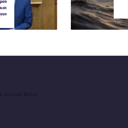
μού
 και
χουν
 Ιστορικά Βίντεο