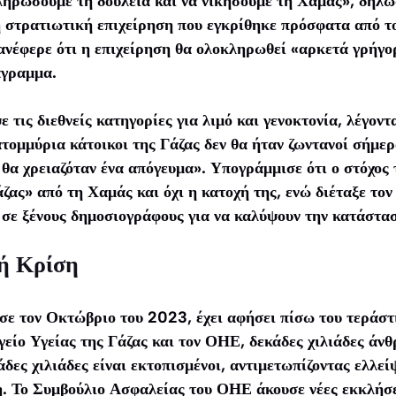
ληρώσουμε τη δουλειά και να νικήσουμε τη Χαμάς», δήλω
η στρατιωτική επιχείρηση που εγκρίθηκε πρόσφατα από τ
ανέφερε ότι η επιχείρηση θα ολοκληρωθεί «αρκετά γρήγο
άγραμμα.
 τις διεθνείς κατηγορίες για λιμό και γενοκτονία, λέγοντ
τομμύρια κάτοικοι της Γάζας δεν θα ήταν ζωντανοί σήμερ
 θα χρειαζόταν ένα απόγευμα». Υπογράμμισε ότι ο στόχος 
ας» από τη Χαμάς και όχι η κατοχή της, ενώ διέταξε τον
σε ξένους δημοσιογράφους για να καλύψουν την κατάστα
ή Κρίση
ησε τον Οκτώβριο του 2023, έχει αφήσει πίσω του τεράστ
ίο Υγείας της Γάζας και τον ΟΗΕ, δεκάδες χιλιάδες άνθ
άδες χιλιάδες είναι εκτοπισμένοι, αντιμετωπίζοντας ελλεί
η. Το Συμβούλιο Ασφαλείας του ΟΗΕ άκουσε νέες εκκλήσε