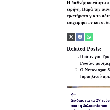
Η διεθνής κοινότητα π
ειρήνη. Παρά την αισι
ερωτήματα για το πότε
επιχειρήσεων και οι δ
Share
Share
Share
on
on
on
X
Facebook
WhatsApp
Related Posts:
(Twitter)
Πούτιν για Τρα
Ρωσίας με Αμερ
Ο Νετανιάχου δ
Ισραηλινού πρ
Δένδιας για τα 29 χρόν
από τη δολοφονία του