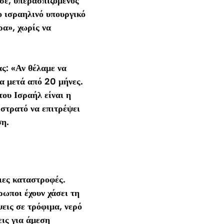
σε, υπερασπιζόμενος
ο ισραηλινό υπουργικό
ρα», χωρίς να
ας: «Αν θέλαμε να
α μετά από 20 μήνες.
του Ισραήλ είναι η
 στρατό να επιτρέψει
ση.
ιες καταστροφές.
ρωποι έχουν χάσει τη
ψεις σε τρόφιμα, νερό
ις για άμεση