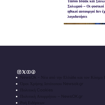
Τάσου Ισαάκ και Σολω
Σολωμού – Οι φυσικοί
ηθικοί αυτουργοί δεν έ
λογοδοτήσει
NewsOk - Νέα από την Ελλάδα και τον Κόσμο &
Όροι Χρήσης Ιστότοπου Newsok.gr
Πολιτική Cookies
Πολιτική Απορρήτου – NewsOK.gr
Ροή Ειδήσεων