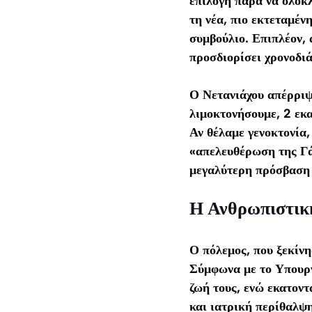
επιλογή παρά να ολοκ
τη νέα, πιο εκτεταμέν
συμβούλιο. Επιπλέον, 
προσδιορίσει χρονοδι
Ο Νετανιάχου απέρριψε
λιμοκτονήσουμε, 2 εκα
Αν θέλαμε γενοκτονία,
«απελευθέρωση της Γάζ
μεγαλύτερη πρόσβαση 
Η Ανθρωπιστικ
Ο πόλεμος, που ξεκίν
Σύμφωνα με το Υπουργε
ζωή τους, ενώ εκατοντ
και ιατρική περίθαλψ