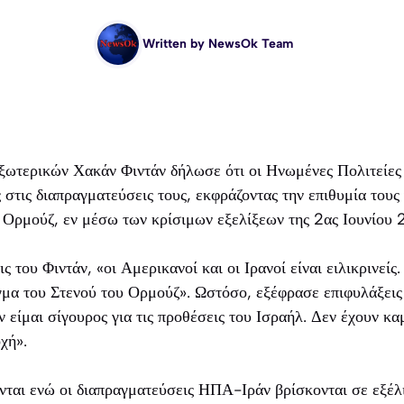
Written by
NewsOk Team
ωτερικών Χακάν Φιντάν δήλωσε ότι οι Ηνωμένες Πολιτείες 
ς στις διαπραγματεύσεις τους, εκφράζοντας την επιθυμία τους 
 Ορμούζ, εν μέσω των κρίσιμων εξελίξεων της 2ας Ιουνίου 
 του Φιντάν, «οι Αμερικανοί και οι Ιρανοί είναι ειλικρινείς
γμα του Στενού του Ορμούζ». Ωστόσο, εξέφρασε επιφυλάξεις 
ν είμαι σίγουρος για τις προθέσεις του Ισραήλ. Δεν έχουν κ
χή».
νται ενώ οι διαπραγματεύσεις ΗΠΑ-Ιράν βρίσκονται σε εξέλι