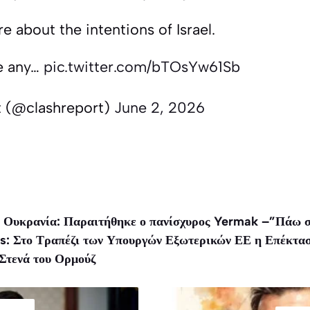
e about the intentions of Israel.
e any…
pic.twitter.com/bTOsYw61Sb
t (@clashreport)
June 2, 2026
ν Ουκρανία: Παραιτήθηκε ο πανίσχυρος Yermak –”Πάω σ
es: Στο Τραπέζι των Υπουργών Εξωτερικών ΕΕ η Επέκτα
Στενά του Ορμούζ