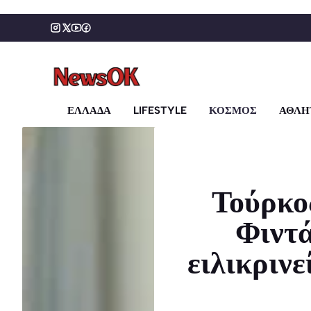
Μετάβαση
σε
περιεχόμενο
ΕΛΛΑΔΑ
LIFESTYLE
ΚΟΣΜΟΣ
ΑΘΛΗ
Τούρκο
Φιντά
ειλικρινε