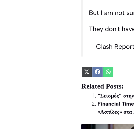
But I am not sur
They don't hav
— Clash Repor
Share
Share
Share
on
on
on
X
Facebook
WhatsApp
Related Posts:
(Twitter)
“Σεισμός” στη
Financial Tim
«Ασπίδες» στα 