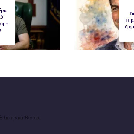
έρα
Το
πό
Η μ
ση –
ή η
ι
 Ιστορικά Βίντεο