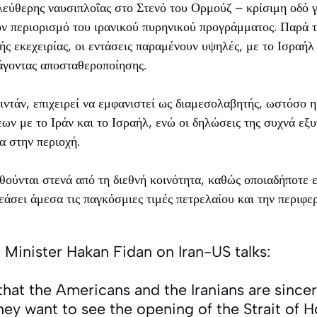
λεύθερης ναυσιπλοΐας στο Στενό του Ορμούζ – κρίσιμη οδό 
ον περιορισμό του ιρανικού πυρηνικού προγράμματος. Παρά τ
ς εκεχειρίας, οι εντάσεις παραμένουν υψηλές, με το Ισραήλ
άγοντας αποσταθεροποίησης.
ντάν, επιχειρεί να εμφανιστεί ως διαμεσολαβητής, ωστόσο 
ων με το Ιράν και το Ισραήλ, ενώ οι δηλώσεις της συχνά εξυ
α στην περιοχή.
θούνται στενά από τη διεθνή κοινότητα, καθώς οποιαδήποτε ε
άσει άμεσα τις παγκόσμιες τιμές πετρελαίου και την περιφε
 Minister Hakan Fidan on Iran-US talks:
that the Americans and the Iranians are since
hey want to see the opening of the Strait of 