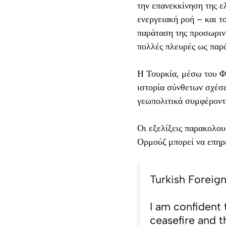
την επανεκκίνηση της ε
ενεργειακή ροή – και τ
παράταση της προσωρινή
πολλές πλευρές ως παρ
Η Τουρκία, μέσω του Φι
ιστορία σύνθετων σχέσε
γεωπολιτικά συμφέροντ
Οι εξελίξεις παρακολου
Ορμούζ μπορεί να επηρε
Turkish Foreign
I am confident 
ceasefire and t