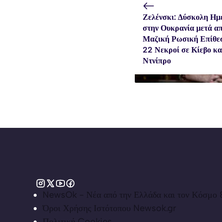
Ζελένσκι: Δύσκολη Ημ
στην Ουκρανία μετά α
Μαζική Ρωσική Επίθε
22 Νεκροί σε Κίεβο κα
Ντνίπρο
NewsOk - Νέα από την Ελλάδα και τον Κόσμο &
Όροι Χρήσης Ιστότοπου Newsok.gr
Πολιτική Cookies