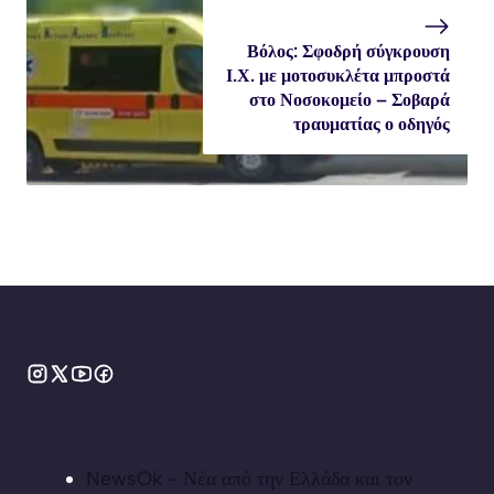
Βόλος: Σφοδρή σύγκρουση
Ι.Χ. με μοτοσυκλέτα μπροστά
στο Νοσοκομείο – Σοβαρά
τραυματίας ο οδηγός
NewsOk - Νέα από την Ελλάδα και τον