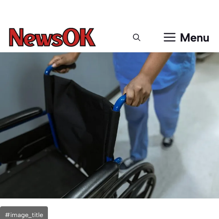
Μετάβαση
σε
περιεχόμενο
Menu
#image_title