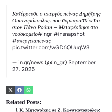
Κατέρρευσε ο απεργός πείνας Δημήτρης
Οικονομόπουλος, που συμπαραστέκεται
στον Πάνο Ρούτσι – Μεταφέρθηκε στο
νοσοκομείο
#ingr
#insnapshot
#απεργειαπεινας
pic.twitter.com/wGD6QUuqW3
— in.gr/news (@in_gr)
September
27, 2025
Share
Share
Share
on
on
on
X
Facebook
WhatsApp
Related Posts:
(Twitter)
Κ. Μητσοτάκης σε Ζ. Κωνσταντοπούλου: