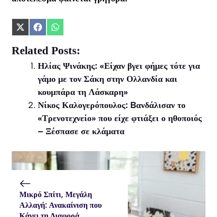
Share
Share
Share
on
on
on
X
Facebook
WhatsApp
Related Posts:
(Twitter)
Ηλίας Ψινάκης: «Είχαν βγει φήμες τότε για
γάμο με τον Σάκη στην Ολλανδία και
κουμπάρα τη Λάσκαρη»
Νίκος Καλογερόπουλος: Bανδάλισαν το
«Τρενοτεχνείο» που είχε φτιάξει ο ηθοποιός
– Ξέσπασε σε κλάματα
Μικρό Σπίτι, Μεγάλη
Αλλαγή: Ανακαίνιση που
Κάνει τη Διαφορά