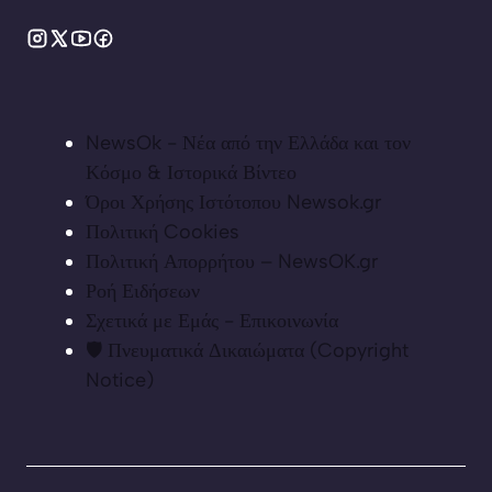
NewsOk - Νέα από την Ελλάδα και τον
Κόσμο & Ιστορικά Βίντεο
Όροι Χρήσης Ιστότοπου Newsok.gr
Πολιτική Cookies
Πολιτική Απορρήτου – NewsOK.gr
Ροή Ειδήσεων
Σχετικά με Εμάς - Επικοινωνία
🛡️ Πνευματικά Δικαιώματα (Copyright
Notice)