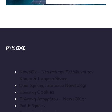
NewsOk - Νέα από την Ελλάδα και τον
Κόσμο & Ιστορικά Βίντεο
Όροι Χρήσης Ιστότοπου Newsok.gr
Πολιτική Cookies
Πολιτική Απορρήτου – NewsOK.gr
Ροή Ειδήσεων