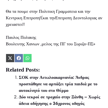
Θα τα πουμε στην Πολιτικη Γραμματεια και την
Κεντρικη Επιτροπη!(και τηνΕπιτροπη Δεοντολογιας αν
χρειαστει!!
Παυλος Πολακης
Βουλευτης Χανιων ,μελος της ΠΓ του Συριζα-ΠΣ»
Share
Share
Share
on
on
on
X
Facebook
WhatsApp
Related Posts:
(Twitter)
ΣΟΚ στην Αιτωλοακαρνανία: Άνδρας
προσπάθησε να αρπάξει τρία παιδιά με το
αυτοκίνητό του στο Θέρμο
Δύο νεκροί σε τροχαίο στην Ξάνθη – Χωρίς
άδεια οδήγησης ο 36χρονος οδηγός