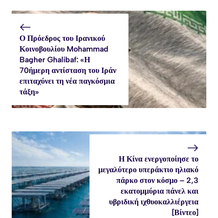
Ο Πρόεδρος του Ιρανικού
Κοινοβουλίου Mohammad
Bagher Ghalibaf: «Η
70ήμερη αντίσταση του Ιράν
επιταχύνει τη νέα παγκόσμια
τάξη»
Η Κίνα ενεργοποίησε το
μεγαλύτερο υπεράκτιο ηλιακό
πάρκο στον κόσμο – 2,3
εκατομμύρια πάνελ και
υβριδική ιχθυοκαλλιέργεια
[Βίντεο]