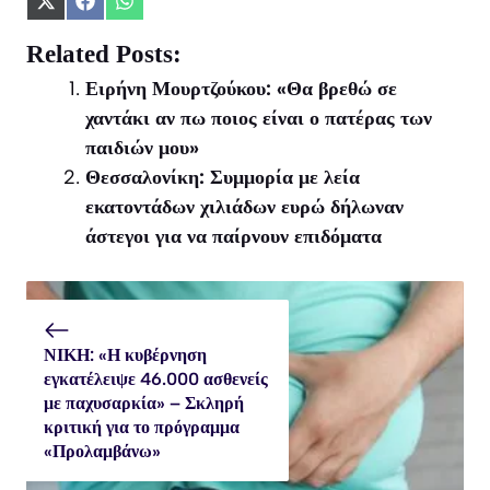
Share
Share
Share
on
on
on
X
Facebook
WhatsApp
Related Posts:
(Twitter)
Ειρήνη Μουρτζούκου: «Θα βρεθώ σε
χαντάκι αν πω ποιος είναι ο πατέρας των
παιδιών μου»
Θεσσαλονίκη: Συμμορία με λεία
εκατοντάδων χιλιάδων ευρώ δήλωναν
άστεγοι για να παίρνουν επιδόματα
ΝΙΚΗ: «Η κυβέρνηση
εγκατέλειψε 46.000 ασθενείς
με παχυσαρκία» – Σκληρή
κριτική για το πρόγραμμα
«Προλαμβάνω»