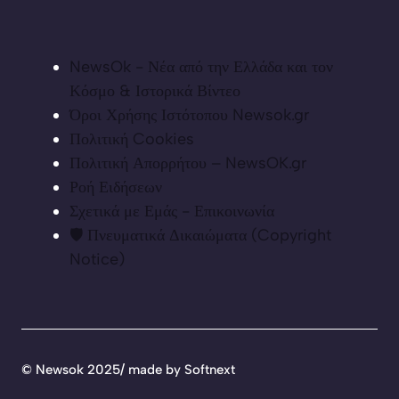
NewsOk - Νέα από την Ελλάδα και τον
Κόσμο & Ιστορικά Βίντεο
Όροι Χρήσης Ιστότοπου Newsok.gr
Πολιτική Cookies
Πολιτική Απορρήτου – NewsOK.gr
Ροή Ειδήσεων
Σχετικά με Εμάς - Επικοινωνία
🛡️ Πνευματικά Δικαιώματα (Copyright
Notice)
©
Newsok 2025/ made by
Softnext