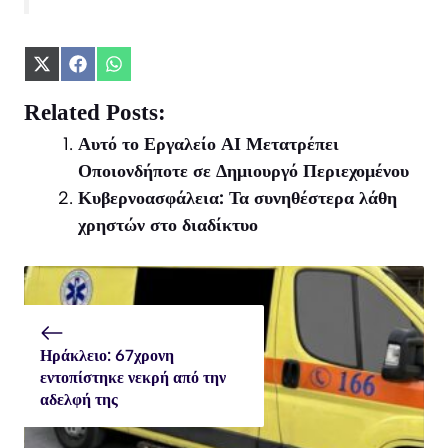
Share
Share
Share
on
on
on
X
Facebook
WhatsApp
Related Posts:
(Twitter)
Αυτό το Εργαλείο ΑΙ Μετατρέπει
Οποιονδήποτε σε Δημιουργό Περιεχομένου
Κυβερνοασφάλεια: Τα συνηθέστερα λάθη
χρηστών στο διαδίκτυο
Ηράκλειο: 67χρονη
εντοπίστηκε νεκρή από την
αδελφή της