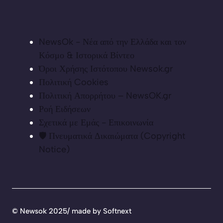
NewsOk - Νέα από την Ελλάδα και τον
Κόσμο & Ιστορικά Βίντεο
Όροι Χρήσης Ιστότοπου Newsok.gr
Πολιτική Cookies
Πολιτική Απορρήτου – NewsOK.gr
Ροή Ειδήσεων
Σχετικά με Εμάς - Επικοινωνία
🛡️ Πνευματικά Δικαιώματα (Copyright
Notice)
©
Newsok 2025/ made by
Softnext