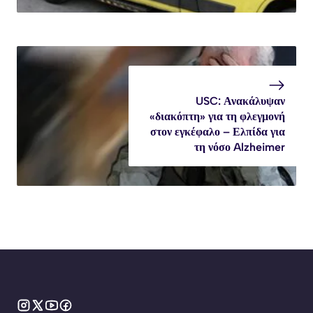
USC: Ανακάλυψαν
«διακόπτη» για τη φλεγμονή
στον εγκέφαλο – Ελπίδα για
τη νόσο Alzheimer