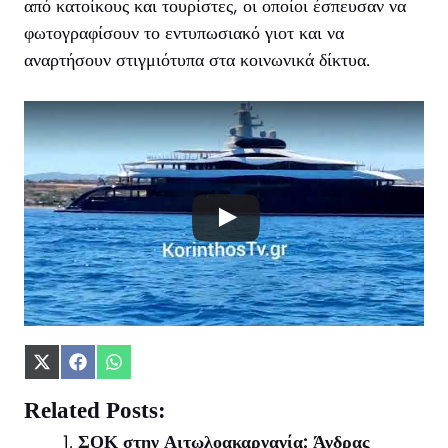
από κατοίκους και τουρίστες, οι οποίοι έσπευσαν να
φωτογραφίσουν το εντυπωσιακό γιοτ και να
αναρτήσουν στιγμιότυπα στα κοινωνικά δίκτυα.
Share
Share
Share
on
on
on
X
Facebook
WhatsApp
Related Posts:
(Twitter)
ΣΟΚ στην Αιτωλοακαρνανία: Άνδρας