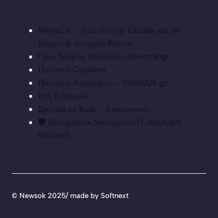
NewsOk - Νέα από την Ελλάδα και τον
Κόσμο & Ιστορικά Βίντεο
Όροι Χρήσης Ιστότοπου Newsok.gr
Πολιτική Cookies
Πολιτική Απορρήτου – NewsOK.gr
Ροή Ειδήσεων
Σχετικά με Εμάς - Επικοινωνία
🛡️ Πνευματικά Δικαιώματα (Copyright
Notice)
©
Newsok 2025/ made by
Softnext