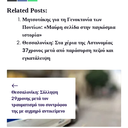
on
on
on
X
Facebook
WhatsApp
Related Posts:
(Twitter)
Μητσοτάκης για τη Γενοκτονία των
Ποντίων: «Μαύρη σελίδα στην παγκόσμια
ιστορία»
Θεσσαλονίκη: Στα χέρια της Αστυνομίας
37χρονος μετά από παράσυρση πεζού και
εγκατάλειψη
Θεσσαλονίκη: Σύλληψη
29χρονης μετά τον
τραυματισμό του συντρόφου
της με αιχμηρό αντικείμενο