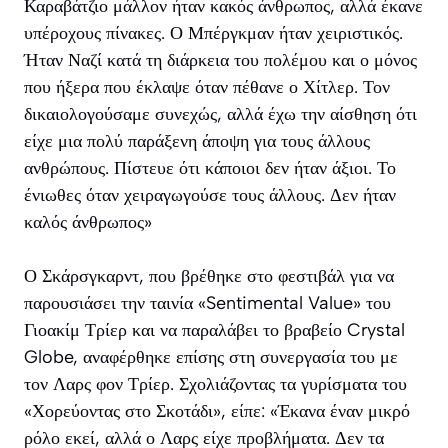
Καραβάτζιο μάλλον ήταν κακός άνθρωπος, αλλά έκανε
υπέροχους πίνακες. Ο Μπέργκμαν ήταν χειριστικός.
Ήταν Ναζί κατά τη διάρκεια του πολέμου και ο μόνος
που ήξερα που έκλαψε όταν πέθανε ο Χίτλερ. Τον
δικαιολογούσαμε συνεχώς, αλλά έχω την αίσθηση ότι
είχε μια πολύ παράξενη άποψη για τους άλλους
ανθρώπους. Πίστευε ότι κάποιοι δεν ήταν άξιοι. Το
ένιωθες όταν χειραγωγούσε τους άλλους. Δεν ήταν
καλός άνθρωπος»
Ο Σκάρσγκαρντ, που βρέθηκε στο φεστιβάλ για να
παρουσιάσει την ταινία «Sentimental Value» του
Γιοακίμ Τρίερ και να παραλάβει το βραβείο Crystal
Globe, αναφέρθηκε επίσης στη συνεργασία του με
τον Λαρς φον Τρίερ. Σχολιάζοντας τα γυρίσματα του
«Χορεύοντας στο Σκοτάδι», είπε: «Έκανα έναν μικρό
ρόλο εκεί, αλλά ο Λαρς είχε προβλήματα. Δεν τα