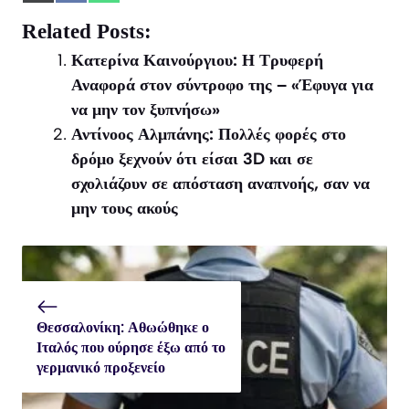
on
on
on
X
Facebook
WhatsApp
Related Posts:
(Twitter)
Κατερίνα Καινούργιου: Η Τρυφερή
Αναφορά στον σύντροφο της – «Έφυγα για
να μην τον ξυπνήσω»
Αντίνοος Αλμπάνης: Πολλές φορές στο
δρόμο ξεχνούν ότι είσαι 3D και σε
σχολιάζουν σε απόσταση αναπνοής, σαν να
μην τους ακούς
Θεσσαλονίκη: Αθωώθηκε ο
Ιταλός που ούρησε έξω από το
γερμανικό προξενείο