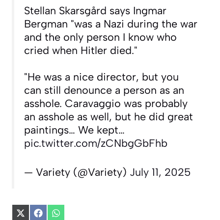
Stellan Skarsgård says Ingmar
Bergman "was a Nazi during the war
and the only person I know who
cried when Hitler died."
"He was a nice director, but you
can still denounce a person as an
asshole. Caravaggio was probably
an asshole as well, but he did great
paintings… We kept…
pic.twitter.com/zCNbgGbFhb
— Variety (@Variety)
July 11, 2025
Share
Share
Share