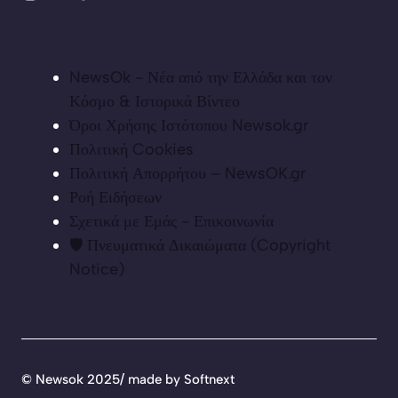
NewsOk - Νέα από την Ελλάδα και τον
Κόσμο & Ιστορικά Βίντεο
Όροι Χρήσης Ιστότοπου Newsok.gr
Πολιτική Cookies
Πολιτική Απορρήτου – NewsOK.gr
Ροή Ειδήσεων
Σχετικά με Εμάς - Επικοινωνία
🛡️ Πνευματικά Δικαιώματα (Copyright
Notice)
©
Newsok 2025/ made by
Softnext