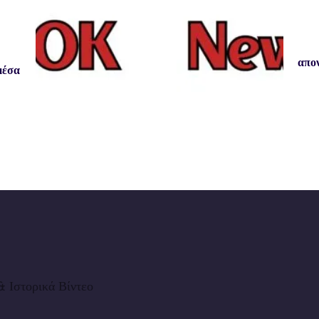
απον
μέσα
 Ιστορικά Βίντεο