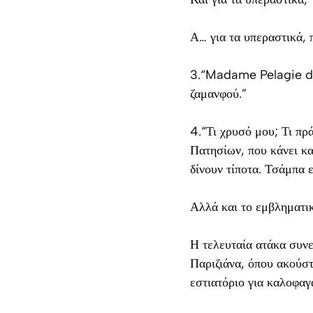
Α… για τα υπεραστικά,
3.“Madame Pelagie de P
ζαμανφού.”
4.“Τι χρυσό μου; Τι πρά
Πατησίων, που κάνει κα
δίνουν τίποτα. Τσάμπα ε
Αλλά και το εμβληματικ
Η τελευταία ατάκα συνε
Παριζιάνα, όπου ακούσ
εστιατόριο για καλοφαγ