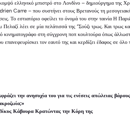
α κομψό ελληνικό μπιστρό στο Λονδίνο – δημιούργημα της Χ
drien Carre – που συστήνει στους Βρετανούς τη μεσογειακή 
εις. Το εστιατόριο οφείλει το όνομά του στην ταινία Η Παρι
Πελαζί λέει σε μία πελάτισσά της “Σούζι τρως. Και τρως κα
ό κινηματογράφο στη σύγχρονη ποπ κουλτούρα όπως άλλωστε 
υ επανεφευρίσκει τον εαυτό της και κερδίζει έδαφος σε όλο 
ράζει την ανησυχία του για τις ενέσεις απώλειας βάρους:
μακροζωία;»
 Βίκυς Κάβουρα Κρατώντας την Κόρη της