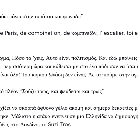
 πάω πάνω στην ταράτσα και φωνάζω”
aris, de combination, de κομπινεζόν, l’ escalier, toilet
γμα; Πόσο τα ‘χεις; Αυτό είναι πολιτισμός. Και εδώ μπαίνεις
ι περισσότερη ώρα και κάθεσαι με στο ένα πόδι σαν να ‘σαι 
ίναι όλα; Του κυρίου Ωνάση δεν είναι; Ας τα πιούμε στην υγε
ό πλέον “Σούζυ τρως, και ψεύδεσαι και τρως”
χίζει να σκορπά άφθονο γέλιο ακόμη και σήμερα δεκαετίες μ
τηκε. Μάλιστα η ατάκα ενέπνευσε μια Eλληνίδα να δημιουργ
άδες στο Λονδίνο, το Suzi Tros.