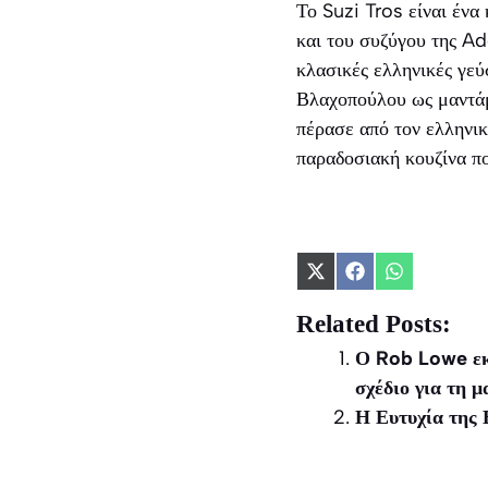
Το Suzi Tros είναι έν
και του συζύγου της Ad
κλασικές ελληνικές γεύσ
Βλαχοπούλου ως μαντάμ 
πέρασε από τον ελληνικ
παραδοσιακή κουζίνα πο
Share
Share
Share
on
on
on
X
Facebook
WhatsApp
Related Posts:
(Twitter)
Ο Rob Lowe εκφ
σχέδιο για τη 
Η Ευτυχία της