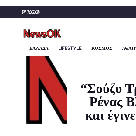
Μετάβαση
σε
περιεχόμενο
ΕΛΛΑΔΑ
LIFESTYLE
ΚΟΣΜΟΣ
ΑΘΛΗ
“Σούζυ Τ
Ρένας Β
και έγιν