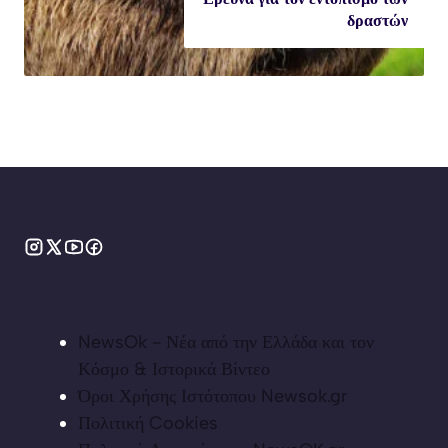
δραστών
NewsOk - Νέα από την Ελλάδα και τον
Κόσμο & Ιστορικά Βίντεο
Όροι Χρήσης Ιστότοπου Newsok.gr
Πολιτική Cookies