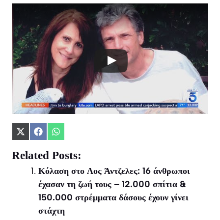
Share
Share
Share
on
on
on
X
Facebook
WhatsApp
Related Posts:
(Twitter)
Κόλαση στο Λος Άντζελες: 16 άνθρωποι
έχασαν τη ζωή τους – 12.000 σπίτια &
150.000 στρέμματα δάσους έχουν γίνει
στάχτη