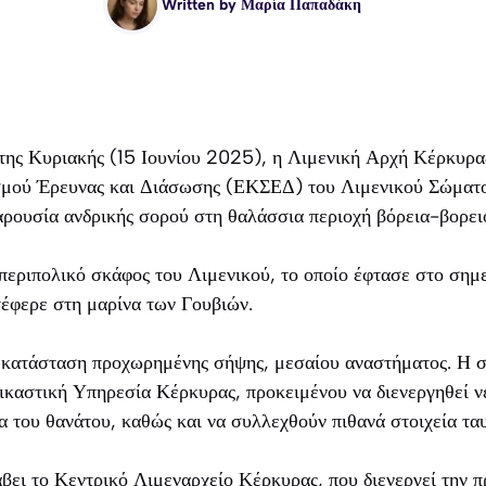
Written by
Μαρία Παπαδάκη
 της Κυριακής (15 Ιουνίου 2025), η Λιμενική Αρχή Κέρκυρ
σμού Έρευνας και Διάσωσης (ΕΚΣΕΔ) του Λιμενικού Σώματο
αρουσία ανδρικής σορού στη θαλάσσια περιοχή βόρεια-βορει
εριπολικό σκάφος του Λιμενικού, το οποίο έφτασε στο σημε
τέφερε στη μαρίνα των Γουβιών.
ε κατάσταση προχωρημένης σήψης, μεσαίου αναστήματος. Η σ
δικαστική Υπηρεσία Κέρκυρας, προκειμένου να διενεργηθεί 
ια του θανάτου, καθώς και να συλλεχθούν πιθανά στοιχεία τα
βει το Κεντρικό Λιμεναρχείο Κέρκυρας, που διενεργεί την 