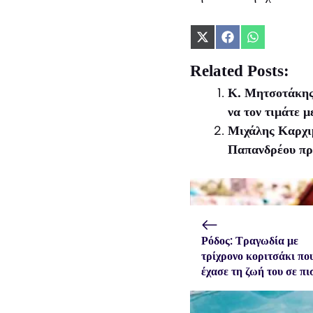
Share
Share
Share
on
on
on
X
Facebook
WhatsApp
Related Posts:
(Twitter)
Κ. Μητσοτάκης 
να τον τιμάτε μ
Μιχάλης Καρχιμ
Παπανδρέου πρ
Ρόδος: Τραγωδία με
τρίχρονο κοριτσάκι πο
έχασε τη ζωή του σε πι