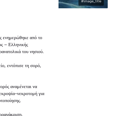
#image_title
ας ενημερώθηκε από το
ς – Ελληνικής
οανατολικά του νησιού.
ίο, εντόπισε τη σορό,
ορός αναμένεται να
νεκροψία-νεκροτομή για
υτοποίησης.
προανάκριση.