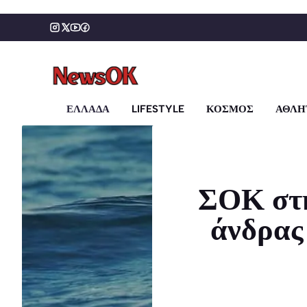
Μετάβαση
σε
περιεχόμενο
ΕΛΛΑΔΑ
LIFESTYLE
ΚΟΣΜΟΣ
ΑΘΛΗ
ΣΟΚ στη
άνδρας