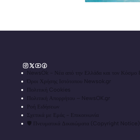
NewsOk - Νέα από την Ελλάδα και τον Κόσμο &
Όροι Χρήσης Ιστότοπου Newsok.gr
Πολιτική Cookies
Πολιτική Απορρήτου – NewsOK.gr
Ροή Ειδήσεων
Σχετικά με Εμάς - Επικοινωνία
🛡️ Πνευματικά Δικαιώματα (Copyright Notice)