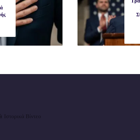
Τρα
ιά
φής
Σ
 Ιστορικά Βίντεο