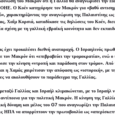
ακοίνωση του Μακρόν ότι η Γαλλία θα αναγνωρίσει την Πα
 ΟΗΕ. Ο Κοέν κατηγόρησε τον Μακρόν για «βαθύ αντισημ
ύ», χαρακτηρίζοντας την αναγνώριση της Παλαιστίνης ως
ας, Χαΐμ Κορσιά, καταδίκασε τις δηλώσεις του Κοέν, διευ
μία σχέση με τη γαλλική εβραϊκή κοινότητα και δεν εκπαι
ς έχει προκαλέσει διεθνή αναταραχή. Ο Ισραηλινός πρω
ε τον Μακρόν ότι «επιβραβεύει την τρομοκρατία», ενώ ο
ισε την κίνηση «ντροπή και παράδοση στον τρόμο». Από 
ι η Χαμάς χαιρέτισαν την απόφαση ως «ιστορική», με τη
ες να ακολουθήσουν το παράδειγμα της Γαλλίας.
μεταξύ Γαλλίας και Ισραήλ κλιμακώνεται, με το Ισραήλ ν
αντίποινα για την πολιτική Μακρόν. Η κίνηση της Γαλλία
κή δύναμη και μέλος του G7 που αναγνωρίζει την Παλαιστ
 τις ΗΠΑ να απορρίπτουν την πρωτοβουλία ως «απερίσκεπ