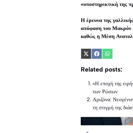
«υποστηρικτική της π
Η έρευνα της γαλλική
απόφαση του Μακρόν αν
καθώς η Μέση Ανατολή
Share
Share
Share
on
on
on
X
Facebook
WhatsApp
Related posts:
(Twitter)
«Η εποχή της ειρή
των Ρώσων
Αριζόνα: Νεογέννη
τη στιγμή της διάσ