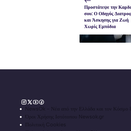
Προστάτεψε την Καρδ
σου: Ο Οδηγός Διατρο
και Άσκησης για Ζωή
Χωρίς Εμπόδια
NewsOk - Νέα από την Ελλάδα και τον Κόσμο &
Όροι Χρήσης Ιστότοπου Newsok.gr
Πολιτική Cookies