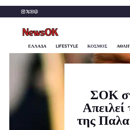
Μετάβαση
σε
περιεχόμενο
ΕΛΛΑΔΑ
LIFESTYLE
ΚΟΣΜΟΣ
ΑΘΛΗ
ΣΟΚ στ
Απειλεί
της Παλα