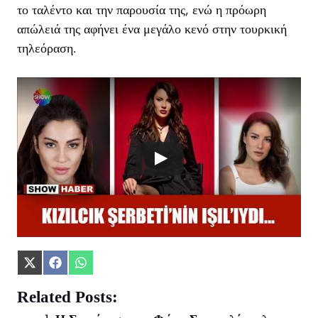
το ταλέντο και την παρουσία της, ενώ η πρόωρη
απώλειά της αφήνει ένα μεγάλο κενό στην τουρκική
τηλεόραση.
Share
Share
Share
on
on
on
X
Facebook
WhatsApp
Related Posts:
(Twitter)