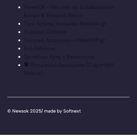
NewsOk - Νέα από την Ελλάδα και τον
Κόσμο & Ιστορικά Βίντεο
Όροι Χρήσης Ιστότοπου Newsok.gr
Πολιτική Cookies
Πολιτική Απορρήτου – NewsOK.gr
Ροή Ειδήσεων
Σχετικά με Εμάς - Επικοινωνία
🛡️ Πνευματικά Δικαιώματα (Copyright
Notice)
©
Newsok 2025/ made by
Softnext