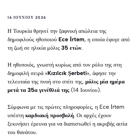
16 ΙΟΥΝΊΟΥ 2026
Η Τουρκία θρηνεί την ξαφνική απώλεια της
δημοφιλούς ηθοποιού
Ece İrtem
, η οποία έφυγε από
τη ζωή σε ηλικία μόλις
35 ετών
.
Η ηθοποιός, γνωστή κυρίως από τον ρόλο της στη
δημοφιλή σειρά «
Kızılcık Şerbeti
», άφησε την
τελευταία της πνοή στο σπίτι της,
μόλις μία ημέρα
μετά τα 35α γενέθλιά της
(14 Ιουνίου).
Σύμφωνα με τις πρώτες πληροφορίες, η Ece İrtem
υπέστη
καρδιακή προσβολή
. Οι αρχές έχουν
ξεκινήσει έρευνα για να διαπιστωθεί η ακριβής αιτία
του θανάτου.