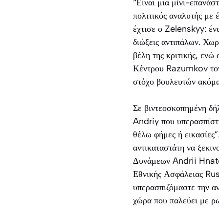
“Είναι μια μίνι-επανάσ
πολιτικός αναλυτής με 
έχτισε ο Zelenskyy: έν
διώξεις αντιπάλων. Χωρ
βέλη της κριτικής, ενώ
Κέντρου Razumkov τον 
στόχο βουλευτών ακόμα 
Σε βιντεοσκοπημένη δή
Andriy που υπερασπίστη
θέλω φήμες ή εικασίες”
αντικαταστάτη να ξεκι
Δυνάμεων Andrii Hnato
Εθνικής Ασφάλειας Rus
υπερασπιζόμαστε την αν
χώρα που παλεύει με ρ