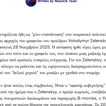
Written by
NewsOk Team
κτηρίζεται ήδη ως “μίνι-επανάσταση” στο ουκρανικό πολιτικ
ς αρχηγός του γραφείου του προέδρου Volodymyr Zelensky
ασκευή 28 Νοεμβρίου 2025. Η απόφαση ήρθε λίγες ώρες με
ν στο σπίτι και το γραφείο του, στο πλαίσιο μιας μαζικής έ
ίων από κρατικές εταιρείες ενέργειας. Για τον Zelenskyy, π
 πόλεμο να μαίνεται και τις ειρηνευτικές διαπραγματεύσεις ν
ύ του “δεξιού χεριού” του μοιάζει με γροθιά στο στομάχι.
ν ήταν απλώς ένας σύμβουλος. Ήταν ο “αφανής κυβερνήτης” 
: από την ημέρα που ο Zelenskyy, ο πρώην κωμικός, εισέβαλ
ος πνευματικών δικαιωμάτων και παραγωγός B-movies, ο Ye
yy από τα πρώτα βήματα της προεκλογικής καμπάνιας. Το 20