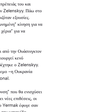
πρέπειάς του και
ον Zelenskyy. Πάω στο
ιζόταν εξουσίες.
ωνημένη” κίνηση για να
χέρια” για να
αι από την Ουάσινγκτον
ιουργεί κενό
δέχτηκε ο Zelenskyy.
όλεμο –η Ουκρανία
onal.
υνση” που θα ενισχύσει
ι νέες επιθέσεις, οι
ι ο Yermak έφυγε σαν
 την καταιγίδα.