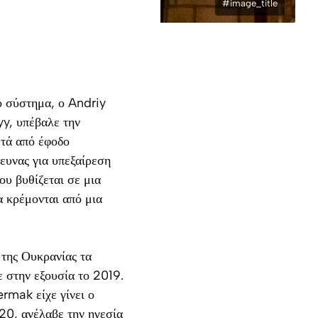
#image_title
ό σύστημα, ο Andriy
y, υπέβαλε την
τά από έφοδο
ρευνας για υπεξαίρεση
ου βυθίζεται σε μια
α κρέμονται από μια
της Ουκρανίας τα
ε στην εξουσία το 2019.
rmak είχε γίνει ο
20, ανέλαβε την ηγεσία