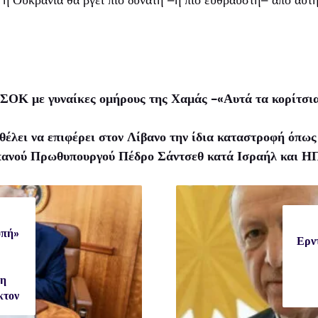
 ΣΟΚ με γυναίκες ομήρους της Χαμάς -«Αυτά τα κορίτσια
θέλει να επιφέρει στον Λίβανο την ίδια καταστροφή όπω
σπανού Πρωθυπουργού Πέδρο Σάντσεθ κατά Ισραήλ και 
οπή»
Ερν
 η
κτον