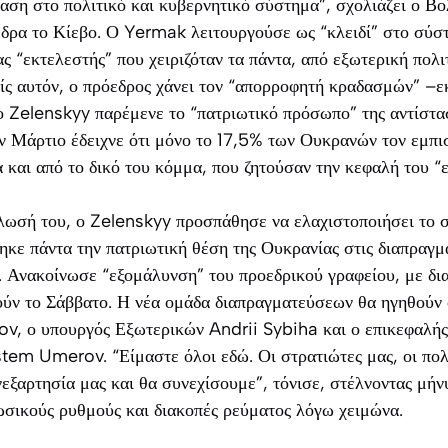
ταση στο πολιτικό και κυβερνητικό σύστημα”, σχολιάζει ο Β
έδρα το Κίεβο. Ο Yermak λειτουργούσε ως “κλειδί” στο σύσ
ας “εκτελεστής” που χειριζόταν τα πάντα, από εξωτερική πολι
ίς αυτόν, ο πρόεδρος χάνει τον “απορροφητή κραδασμών” –εκ
 ο Zelenskyy παρέμενε το “πατριωτικό πρόσωπο” της αντίστα
Μάρτιο έδειχνε ότι μόνο το 17,5% των Ουκρανών τον εμπισ
και από το δικό του κόμμα, που ζητούσαν την κεφαλή του “επ
λωσή του, ο Zelenskyy προσπάθησε να ελαχιστοποιήσει το σ
κε πάντα την πατριωτική θέση της Ουκρανίας στις διαπραγμ
. Ανακοίνωσε “εξομάλυνση” του προεδρικού γραφείου, με δι
νούν το Σάββατο. Η νέα ομάδα διαπραγματεύσεων θα ηγηθούν
v, ο υπουργός Εξωτερικών Andrii Sybiha και ο επικεφαλής
tem Umerov. “Είμαστε όλοι εδώ. Οι στρατιώτες μας, οι πολ
εξαρτησία μας και θα συνεχίσουμε”, τόνισε, στέλνοντας μήν
ωσικούς ρυθμούς και διακοπές ρεύματος λόγω χειμώνα.