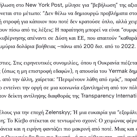
δήλωση στο New York Post, μίλησε για “βεβήλωση” της αξιο
ύνεται στο μέτωπο: “Δεν θέλω να δημιουργώ προβλήματα στ
 στροφή για κάποιον που ποτέ δεν κρατούσε όπλο, αλλά χειρ
υν πίσω από τις λέξεις: Η παραίτηση μπορεί να είναι “συμφ
 κυβέρνησης απέναντι σε Δύση και ΕΕ, που απαιτούν “καθαρά 
ομμύρια δολάρια βοήθειας –πάνω από 200 δισ. από το 2022.
στιες. Στις ειρηνευτικές συνομιλίες, όπου η Ουκρανία πιέζετ
ς (όπως η μη επιστροφή εδαφών), η απουσία του Yermak δημ
 από την άλλη, χαίρεται: “Περιμένουν λάθη από εμάς”, παρα
 εντείνει την οργή σε μια κοινωνία εξαντλημένη από τον π
ον δείκτη αντίληψης διαφθοράς της Transparency Internati
τέλους για την εποχή Zelenskyy; Ή μια ευκαιρία για “εξομάλ
η; Το Κίεβο στέκεται σε τεντωμένο σχοινί: Ο χειμώνας φέρνε
άνεια και η ειρήνη φαντάζει πιο μακρινή από ποτέ. Μιας κα
ν η Ουκρανία θα βγει πιο δυνατή –ή πιο εύθραυστη– από αυτή