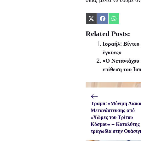
Share
Share
Share
on
on
on
X
Facebook
WhatsApp
Related Posts:
(Twitter)
Ισραήλ: Βίντεο
έγκυες»
«Ο Νετανιάχου 
επίθεση του Ι
Τραμπ: «Μόνιμη Διακ
Μετανάστευσης από
«Χώρες του Τρίτου
Κόσμου» – Καταλύτης
τραγωδία στην Ουάσιγ