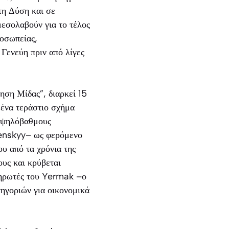
τη Δύση και σε
μεσολαβούν για το τέλος
ροσωπείας,
Γενεύη πριν από λίγες
ηση Μίδας”, διαρκεί 15
 ένα τεράστιο σχήμα
 υψηλόβαθμους
lenskyy– ως φερόμενο
υ από τα χρόνια της
ους και κρύβεται
ληρωτές του Yermak –ο
ηγοριών για οικονομικά