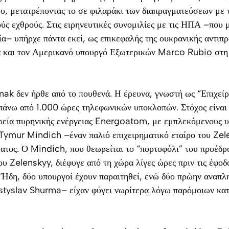
υ, μετατρέποντας το σε φιλαράκι των διαπραγματεύσεων με 
ύς εχθρούς. Στις ειρηνευτικές συνομιλίες με τις ΗΠΑ –που 
α– υπήρχε πάντα εκεί, ως επικεφαλής της ουκρανικής αντιπ
α και τον Αμερικανό υπουργό Εξωτερικών Marco Rubio στη 
ak δεν ήρθε από το πουθενά. Η έρευνα, γνωστή ως “Επιχείρ
 πάνω από 1.000 ώρες τηλεφωνικών υποκλοπών. Στόχος είναι
αιρεία πυρηνικής ενέργειας Energoatom, με εμπλεκόμενους
 Tymur Mindich –έναν παλιό επιχειρηματικό εταίρο του Ze
τος. Ο Mindich, που θεωρείται το “πορτοφόλι” του προέδρο
του Zelenskyy, διέφυγε από τη χώρα λίγες ώρες πριν τις έφοδ
. Ήδη, δύο υπουργοί έχουν παραιτηθεί, ενώ δύο πρώην αναπ
styslav Shurma– είχαν φύγει νωρίτερα λόγω παρόμοιων κατ