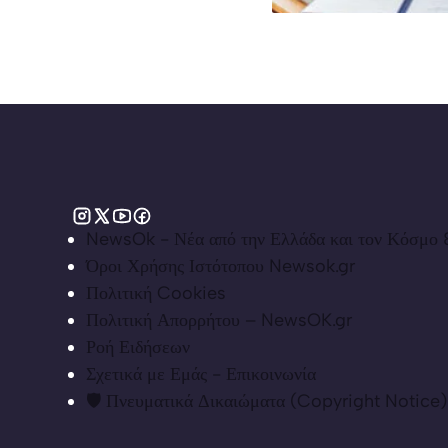
NewsOk - Νέα από την Ελλάδα και τον Κόσμο &
Όροι Χρήσης Ιστότοπου Newsok.gr
Πολιτική Cookies
Πολιτική Απορρήτου – NewsOK.gr
Ροή Ειδήσεων
Σχετικά με Εμάς - Επικοινωνία
🛡️ Πνευματικά Δικαιώματα (Copyright Notice)