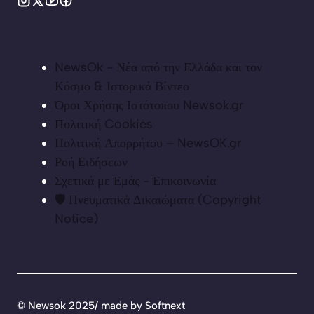
NewsOk - Νέα από την Ελλάδα και τον
Κόσμο & Ιστορικά Βίντεο
Όροι Χρήσης Ιστότοπου Newsok.gr
Πολιτική Cookies
Πολιτική Απορρήτου – NewsOK.gr
Ροή Ειδήσεων
Σχετικά με Εμάς - Επικοινωνία
🛡️ Πνευματικά Δικαιώματα (Copyright
Notice)
©
Newsok 2025/ made by
Softnext