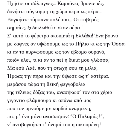
Ηχήστε οι σάλπιγγες… Καμπάνες βροντερές,
δονήστε σύγκορμη τη χώρα πέρα ως πέρα…
Βογκήστε τύμπανα πολέμου… Οι φοβερές
σημαίες, ξεδιπλωθείτε στον αέρα !
Σ’ αυτό το φέρετρο ακουμπά η Ελλάδα! Ένα βουνό
με δάφνες αν υψώσουμε ως το Πήλιο κι ως την Όσσα,
κι αν το πυργώσουμε ως τον έβδομο ουρανό,
ποιόν κλεί, τι κι αν το πεί η δικιά μου γλώσσα;
Μα εσύ Λαέ, που τη φτωχή σου τη μιλιά,
Ήρωας την πήρε και την ύψωσε ως τ’ αστέρια,
μεράσου τώρα τη θεϊκή φεγγοβολιά
της τέλειας δόξας του, ανασήκωσ’ τον στα χέρια
γιγάντιο φλάμπουρο κι απάνω από μας
που τον υμνούμε με καρδιά αναμμένη,
πες μ’ ένα μόνο ανασασμόν: “Ο Παλαμάς !”,
ν’ αντιβογκήσει τ’ όνομά του η οικουμένη !