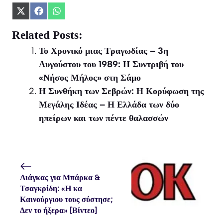
Share
Share
Share
on
on
on
X
Facebook
WhatsApp
Related Posts:
(Twitter)
Το Χρονικό μιας Τραγωδίας – 3η
Αυγούστου του 1989: Η Συντριβή του
«Νήσος Μήλος» στη Σάμο
Η Συνθήκη των Σεβρών: Η Κορύφωση της
Μεγάλης Ιδέας – Η Ελλάδα των δύο
ηπείρων και των πέντε θαλασσών
Λιάγκας για Μπάρκα &
Τσαγκρίδη: «Η κα
Καινούργιου τους σύστησε;
Δεν το ήξερα» [Βίντεο]