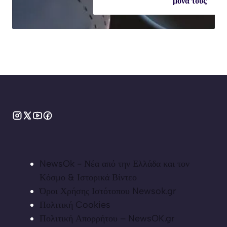
μόνα τους
NewsOk - Νέα από την Ελλάδα και τον
Κόσμο & Ιστορικά Βίντεο
Όροι Χρήσης Ιστότοπου Newsok.gr
Πολιτική Cookies
Πολιτική Απορρήτου – NewsOK.gr