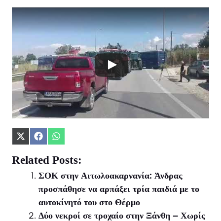
Share
Share
Share
on
on
on
X
Facebook
WhatsApp
Related Posts:
(Twitter)
ΣΟΚ στην Αιτωλοακαρνανία: Άνδρας
προσπάθησε να αρπάξει τρία παιδιά με το
αυτοκίνητό του στο Θέρμο
Δύο νεκροί σε τροχαίο στην Ξάνθη – Χωρίς