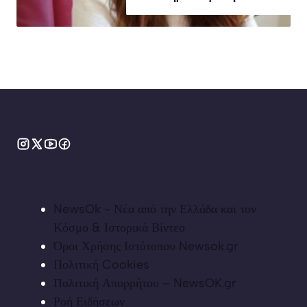
NewsOk - Νέα από την Ελλάδα και τον
Κόσμο & Ιστορικά Βίντεο
Όροι Χρήσης Ιστότοπου Newsok.gr
Πολιτική Cookies
Πολιτική Απορρήτου – NewsOK.gr
Ροή Ειδήσεων