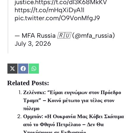
justice.
https://t.co/dl3K68MkKV
https://t.co/mHqXiDyA1l
pic.twitter.com/O9VonMfgJ9
— MFA Russia 🇷🇺 (@mfa_russia)
July 3, 2026
Share
Share
Share
on
on
on
X
Facebook
WhatsApp
Related Posts:
(Twitter)
Ζελένσκι: “Είμαι ευγνώμων στον Πρόεδρο
Τραμπ” – Κοινό μέτωπο για τέλος στον
πόλεμο
Ορμπάν: «Η Ουκρανία Μας Κόβει Σκόπιμα
από το Φθηνό Πετρέλαιο – Δεν Θα
Υποκύψουμε σε Εκβιασμό»