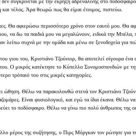
 δεν συγκρίνεται με την έκρηξη αδρεναλίνης στο ποδόσφαιρ
ή και τέλος. Άρα θεωρώ πως θα είμαι έτοιμος, πιστεύω.
πες. Θα αφιερώσω περισσότερο χρόνο στον εαυτό μου. Θα α
μου, να δω τα παιδιά μου να μεγαλώνουν, ειδικά την Μπέλα, π
όταν λείπω συχνά με την ομάδα και μένω σε ξενοδοχεία για πο
 του γιου του, Κριστιάνο Τζούνιορ, θα αποτελεί σίγουρα ένα
 του. Ο μικρός κατέκτησε το Κύπελλο Συνομοσπονδιών με τη
τερο τρόπαιό του στις μικρές κατηγορίες.
νει ώθηση. Θέλω να παρακολουθώ στενά τον Κριστιάνο Τζούνι
αζομάρες. Είναι φυσιολογικό, και εγώ τα ίδια έκανα. Θέλω να
εύει το ποδόσφαιρο. Θέλω να γίνω πιο πολύ άνθρωπος της οι
άλλο μέρος της συζήτησης, ο Πιρς Μόργκαν τον ρώτησε για τ