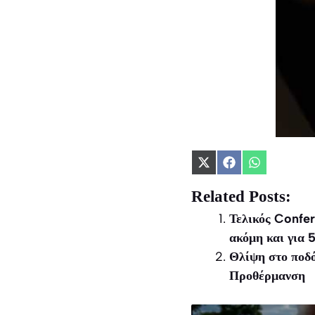
Share
Share
Share
on
on
on
X
Facebook
WhatsApp
Related Posts:
(Twitter)
Τελικός Confer
ακόμη και για
Θλίψη στο ποδ
Προθέρμανση