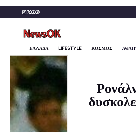
Μετάβαση
σε
περιεχόμενο
ΕΛΛΑΔΑ
LIFESTYLE
ΚΟΣΜΟΣ
ΑΘΛΗ
Ρονάλν
δυσκολε