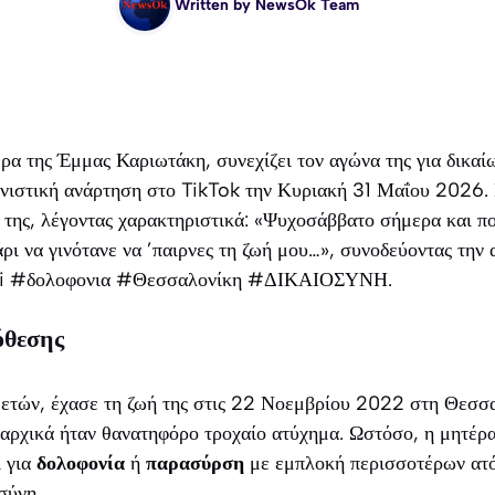
Written by
NewsOk Team
 της Έμμας Καριωτάκη, συνεχίζει τον αγώνα της για δικαίω
νιστική ανάρτηση στο TikTok την Κυριακή 31 Μαΐου 2026. Σ
 της, λέγοντας χαρακτηριστικά: «Ψυχοσάββατο σήμερα και πο
άρι να γινότανε να ’παιρνες τη ζωή μου…», συνοδεύοντας τη
i #δολοφονια #Θεσσαλονίκη #ΔΙΚΑΙΟΣΥΝΗ.
όθεσης
ετών, έχασε τη ζωή της στις 22 Νοεμβρίου 2022 στη Θεσσ
αρχικά ήταν θανατηφόρο τροχαίο ατύχημα. Ωστόσο, η μητέρα
ι για
δολοφονία
ή
παρασύρση
με εμπλοκή περισσοτέρων ατόμ
σύνη.