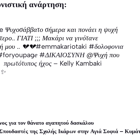
ονιστική ανάρτηση:
e
Ψυχοσάββατο σήμερα και πονάει η ψυχή
τερο.. ΓΙΑΤΙ ;;; Μακάρι να γινότανε
ή μου .. 💔💔
#emmakariotaki
#δολοφονια
#foryoupagе
#ΔΙΚΑΙΟΣΥΝΗ
@Ψυχή που
 πρωτότυπος ήχος – Kelly Kambaki
m✨
ος για τον θάνατο αγαπητού δασκάλου
Σπουδαστές της Σχολής Ικάρων στην Αγιά Σοφιά – Κυμάτ