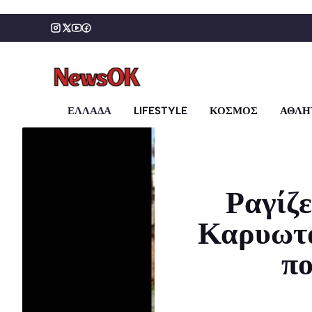
Μετάβαση
σε
περιεχόμενο
ΕΛΛΑΔΑ
LIFESTYLE
ΚΟΣΜΟΣ
ΑΘΛΗ
Ραγίζε
Καρυωτά
πο