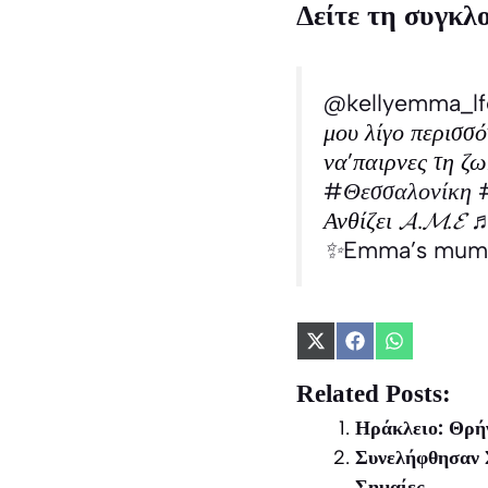
Δείτε τη συγκλ
@kellyemma_lf
μου λίγο περισσό
να’παιρνες τη ζω
#Θεσσαλονίκη
Ανθίζει 𝓐.𝓜.𝓔
♬
✨Emma’s mu
Share
Share
Share
on
on
on
X
Facebook
WhatsApp
Related Posts:
(Twitter)
Ηράκλειο: Θρήν
Συνελήφθησαν 
Σημαίες