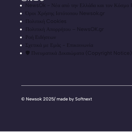
NewsOk - Νέα από την Ελλάδα και τον Κόσμο &
Όροι Χρήσης Ιστότοπου Newsok.gr
Πολιτική Cookies
Πολιτική Απορρήτου – NewsOK.gr
Ροή Ειδήσεων
Σχετικά με Εμάς - Επικοινωνία
🛡️ Πνευματικά Δικαιώματα (Copyright Notice)
©
Newsok 2025/ made by
Softnext