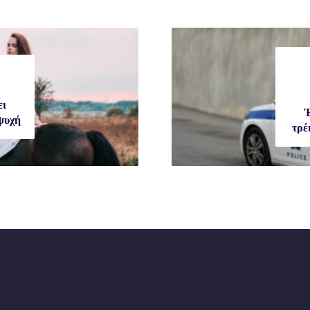
ει
Έ
ψυχή
τρέ