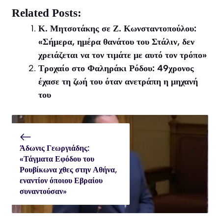
on
on
on
X
Facebook
WhatsApp
Related Posts:
(Twitter)
Κ. Μητσοτάκης σε Ζ. Κωνσταντοπούλου:
«Σήμερα, ημέρα θανάτου του Στάλιν, δεν
χρειάζεται να τον τιμάτε με αυτό τον τρόπο»
Τροχαίο στο Φαληράκι Ρόδου: 49χρονος
έχασε τη ζωή του όταν ανετράπη η μηχανή
του
Άδωνις Γεωργιάδης:
«Τάγματα Εφόδου του
Ρουβίκωνα χθες στην Αθήνα,
εναντίον όποιου Εβραίου
συναντούσαν»