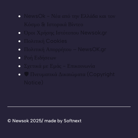
NewsOk - Νέα από την Ελλάδα και τον
Κόσμο & Ιστορικά Βίντεο
Όροι Χρήσης Ιστότοπου Newsok.gr
Πολιτική Cookies
Πολιτική Απορρήτου – NewsOK.gr
Ροή Ειδήσεων
Σχετικά με Εμάς - Επικοινωνία
🛡️ Πνευματικά Δικαιώματα (Copyright
Notice)
©
Newsok 2025/ made by
Softnext