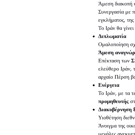
Άμεση διακοπή υ
Συνεργασία με π
εγκλήματος, της
Το Ιράν θα γίνε
Διπλωματία
Ομαλοποίηση σχ
Άμεση αναγνώρ
Επέκταση των
Σ
ελεύθερο Ιράν, 
αρχαίο Πέρση β
Ενέργεια
Το Ιράν, με τα 
προμηθευτής
στ
Διακυβέρνηση 
Υιοθέτηση διεθν
Άνοιγμα της οικο
μεγάλες ανεκμετ