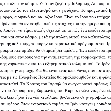
ας σε όλο τον κόσμο, Υπό τον ζυγό της Ισλαμικής Δημοκρατία
ρομοκρατία, τον εξτρεμισμό και τη φτώχεια. Το πραγματικό Ι
όμορφο, ειρηνικό και ακμάζον Ιράν. Είναι το Ιράν που υπήρχε
ο Ιράν που θα αναστηθεί από τις στάχτες του την ημέρα που 
υ, λοιπόν, να είμαι σαφής σχετικά με το πώς ένα ελεύθερο Ιρ
ς του και στον κόσμο, μετά την πτώση αυτού του καθεστώτος.
ερικής πολιτικής, το πυρηνικό στρατιωτικό πρόγραμμα του Ιρ
ομοκρατικές ομάδες θα σταματήσει αμέσως. Ένα ελεύθερο Ιρ
κόσμιους εταίρους για την αντιμετώπιση της τρομοκρατίας, 
ησης ναρκωτικών και του εξτρεμιστικού ισλαμισμού. Το Ιράν
ναμη στην περιοχή. Και θα είναι ένας υπεύθυνος εταίρος στη
σεις με τις Ηνωμένες Πολιτείες θα ομαλοποιηθούν και η φιλί
κατασταθεί. Το Κράτος του Ισραήλ θα αναγνωριστεί αμέσως. 
ν του Αβραάμ στις Συμφωνίες του Κύρου, ενώνοντας ένα ελ
 Θα ξεκινήσει ένα νέο κεφάλαιο, βασισμένο στην αμοιβαία α
ό συμφέρον. Στον ενεργειακό τομέα, το Ιράν κατέχει μερικά 
αι φυσικού αερίου στον κόσμο. Ένα ελεύθερο Ιράν θα γίνει