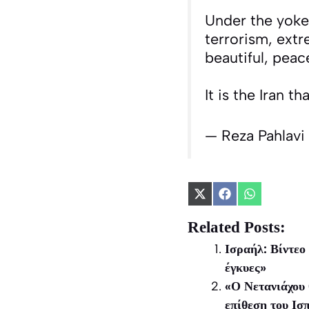
Under the yoke 
terrorism, extre
beautiful, peace
It is the Iran t
— Reza Pahlavi
Share
Share
Share
on
on
on
X
Facebook
WhatsApp
Related Posts:
(Twitter)
Ισραήλ: Βίντεο
έγκυες»
«Ο Νετανιάχου 
επίθεση του Ι