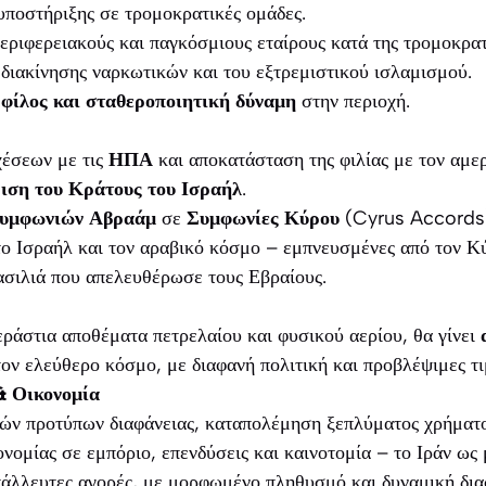
ποστήριξης σε τρομοκρατικές ομάδες.
εριφερειακούς και παγκόσμιους εταίρους κατά της τρομοκρα
 διακίνησης ναρκωτικών και του εξτρεμιστικού ισλαμισμού.
ι
φίλος και σταθεροποιητική δύναμη
στην περιοχή.
έσεων με τις
ΗΠΑ
και αποκατάσταση της φιλίας με τον αμερ
ιση του Κράτους του Ισραήλ
.
υμφωνιών Αβραάμ
σε
Συμφωνίες Κύρου
(Cyrus Accords)
το Ισραήλ και τον αραβικό κόσμο – εμπνευσμένες από τον Κ
ασιλιά που απελευθέρωσε τους Εβραίους.
τεράστια αποθέματα πετρελαίου και φυσικού αερίου, θα γίνει
ον ελεύθερο κόσμο, με διαφανή πολιτική και προβλέψιμες τι
& Οικονομία
ών προτύπων διαφάνειας, καταπολέμηση ξεπλύματος χρήματο
νομίας σε εμπόριο, επενδύσεις και καινοτομία – το Ιράν ως μ
άλλευτες αγορές, με μορφωμένο πληθυσμό και δυναμική δια