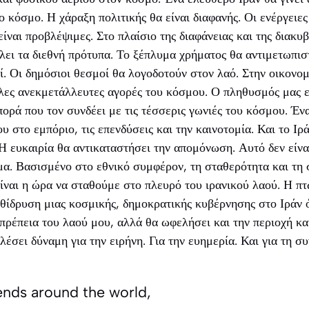
 κόσμο. Η χάραξη πολιτικής θα είναι διαφανής. Οι ενέργειες 
είναι προβλέψιμες. Στο πλαίσιο της διαφάνειας και της διακυ
άλει τα διεθνή πρότυπα. Το ξέπλυμα χρήματος θα αντιμετωπι
. Οι δημόσιοι θεσμοί θα λογοδοτούν στον λαό. Στην οικονομί
άλες ανεκμετάλλευτες αγορές του κόσμου. Ο πληθυσμός μας 
πορά που τον συνδέει με τις τέσσερις γωνιές του κόσμου. Έν
ου στο εμπόριο, τις επενδύσεις και την καινοτομία. Και το Ιρ
Η ευκαιρία θα αντικαταστήσει την απομόνωση. Αυτό δεν είν
μα. Βασισμένο στο εθνικό συμφέρον, τη σταθερότητα και τη σ
ίναι η ώρα να σταθούμε στο πλευρό του ιρανικού λαού. Η π
θίδρυση μιας κοσμικής, δημοκρατικής κυβέρνησης στο Ιράν 
πρέπεια του λαού μου, αλλά θα ωφελήσει και την περιοχή κα
έσει δύναμη για την ειρήνη. Για την ευημερία. Και για τη σ
riends around the world,