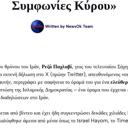
Συμφωνίες Κύρου»
Written by
NewsOk Team
ου θρόνου του Ιράν,
Ρεζά Παχλαβί
, γιος του τελευταίου Σάχ
α εκτενή δήλωση στο X (πρώην Twitter), απευθυνόμενος «σε
αυτήν, περιγράφει με σαφήνεια το όραμά του για ένα
ελεύθερ
πτώση της Ισλαμικής Δημοκρατίας – ένα όραμα που έρχεται
 διαδηλώσεων στο Ιράν.
ται από βίντεο και έχει ήδη συγκεντρώσει δεκάδες χιλιάδες 
ι καλύφθηκε άμεσα από μέσα όπως το Israel Hayom, το Times