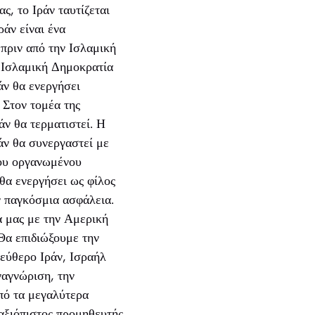
ς, το Ιράν ταυτίζεται
ράν είναι ένα
 πριν από την Ισλαμική
η Ισλαμική Δημοκρατία
άν θα ενεργήσει
 Στον τομέα της
άν θα τερματιστεί. Η
άν θα συνεργαστεί με
του οργανωμένου
 θα ενεργήσει ως φίλος
ν παγκόσμια ασφάλεια.
α μας με την Αμερική
Θα επιδιώξουμε την
εύθερο Ιράν, Ισραήλ
ναγνώριση, την
από τα μεγαλύτερα
 αξιόπιστος προμηθευτής