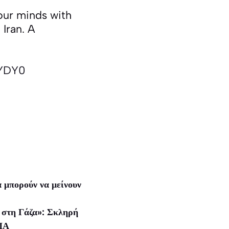
your minds with
 Iran. A
RYDY0
 μπορούν να μείνουν
ς στη Γάζα»: Σκληρή
ΗΠΑ