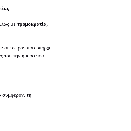
τίας
σμίως με
τρομοκρατία,
ίναι το Ιράν που υπήρχε
ες του την ημέρα που
ό συμφέρον, τη