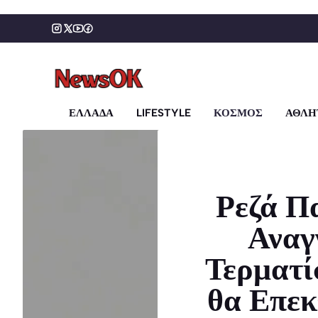
Μετάβαση
σε
περιεχόμενο
ΕΛΛΑΔΑ
LIFESTYLE
ΚΟΣΜΟΣ
ΑΘΛΗ
Ρεζά Π
Αναγ
Τερματί
θα Επεκ