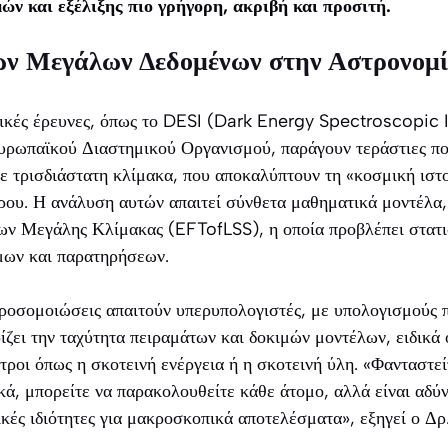
ν και εξέλιξης πιο γρήγορη, ακριβή και προσιτή.
ν Μεγάλων Δεδομένων στην Αστρονομ
ικές έρευνες, όπως το DESI (Dark Energy Spectroscopic 
υρωπαϊκού Διαστημικού Οργανισμού, παράγουν τεράστιες π
ε τρισδιάστατη κλίμακα, που αποκαλύπτουν τη «κοσμική ιστο
ρου. Η ανάλυση αυτών απαιτεί σύνθετα μαθηματικά μοντέλα
ν Μεγάλης Κλίμακας (EFTofLSS), η οποία προβλέπει στατισ
μων και παρατηρήσεων.
προσομοιώσεις απαιτούν υπερυπολογιστές, με υπολογισμούς 
ίζει την ταχύτητα πειραμάτων και δοκιμών μοντέλων, ειδικά 
οι όπως η σκοτεινή ενέργεια ή η σκοτεινή ύλη. «Φανταστεί
κά, μπορείτε να παρακολουθείτε κάθε άτομο, αλλά είναι αδ
κές ιδιότητες για μακροσκοπικά αποτελέσματα», εξηγεί ο Δρ