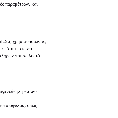
γές παραμέτρων, και
TofLSS, χρησιμοποιώντας
ι». Αυτό μειώνει
κληρώνεται σε λεπτά
 εξερεύνηση «τι αν»
άχιστο σφάλμα, όπως