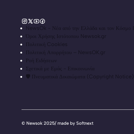
NewsOk - Νέα από την Ελλάδα και τον Κόσμο &
Όροι Χρήσης Ιστότοπου Newsok.gr
Πολιτική Cookies
Πολιτική Απορρήτου – NewsOK.gr
Ροή Ειδήσεων
Σχετικά με Εμάς - Επικοινωνία
🛡️ Πνευματικά Δικαιώματα (Copyright Notice)
©
Newsok 2025/ made by
Softnext