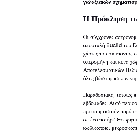
γαλαξιακών σχηματισμώ
Η Πρόκληση τω
Οι σύγχρονες αστρονομ
αποστολή Euclid του Ε
χάρτες του σύμπαντος σ
υπερσμήνη και κενά χώ
Αποτελεσματικών Πεδίω
ύλης βάσει φυσικών νό
Παραδοσιακά, τέτοιες 
εβδομάδες. Αυτό περιορ
προσαρμοστούν παράμετρ
σε ένα ποτήρι: Θεωρητι
κωδικοποιεί μικροσκοπι