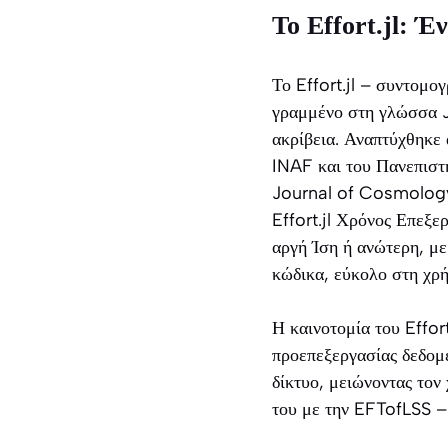
Το Effort.jl: 
Το Effort.jl – συντομο
γραμμένο στη γλώσσα Ju
ακρίβεια. Αναπτύχθηκε
INAF και του Πανεπιστη
Journal of Cosmology
Effort.jl Χρόνος Επεξ
αργή Ίση ή ανώτερη, μ
κώδικα, εύκολο στη χρ
Η καινοτομία του Effor
προεπεξεργασίας δεδομ
δίκτυο, μειώνοντας τον
του με την EFTofLSS – 