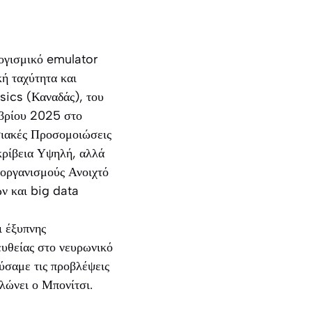
λογισμικό emulator
κή ταχύτητα και
sics (Καναδάς), του
μβρίου 2025 στο
σιακές Προσομοιώσεις
κρίβεια Υψηλή, αλλά
οργανισμούς Ανοιχτό
ν και big data
ι έξυπνης
υθείας στο νευρωνικό
εύσαμε τις προβλέψεις
ηλώνει ο Μπονίτσι.