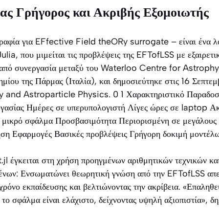
Ένας Γρήγορος και Ακριβής Εξομοιωτής
γραφία για EFfective Field theORy surrogate – είναι ένα 
lia, που μιμείται τις προβλέψεις της EFTofLSS με εξαιρετι
 από συνεργασία μεταξύ του Waterloo Centre for Astrophy
μίου της Πάρμας (Ιταλία), και δημοσιεύτηκε στις 16 Σεπτε
 and Astroparticle Physics
. 0 1 Χαρακτηριστικό Παραδο
εργασίας Ημέρες σε υπερυπολογιστή Λίγες ώρες σε laptop Α
ε μικρό σφάλμα Προσβασιμότητα Περιορισμένη σε μεγάλους 
ήση Εφαρμογές Βασικές προβλέψεις Γρήγορη δοκιμή μοντέλω
t.jl έγκειται στη χρήση προηγμένων αριθμητικών τεχνικών κα
ένων: Ενσωματώνει θεωρητική γνώση από την EFTofLSS απε
 χρόνο εκπαίδευσης και βελτιώνοντας την ακρίβεια. «Επαληθ
το σφάλμα είναι ελάχιστο, δείχνοντας υψηλή αξιοπιστία», δ