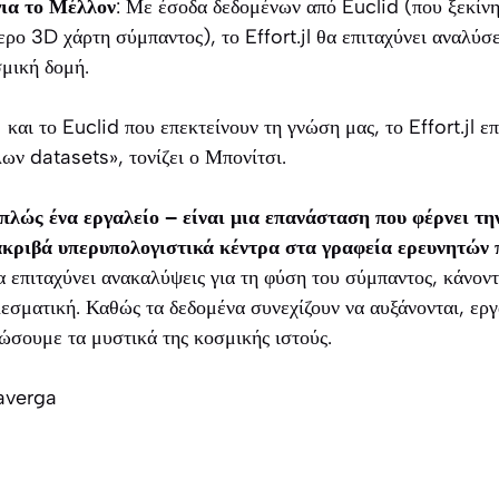
ια το Μέλλον
: Με έσοδα δεδομένων από Euclid (που ξεκίν
ερο 3D χάρτη σύμπαντος), το Effort.jl θα επιταχύνει αναλύσε
σμική δομή.
και το Euclid που επεκτείνουν τη γνώση μας, το Effort.jl επ
ων datasets», τονίζει ο Μπονίτσι.
ι απλώς ένα εργαλείο – είναι μια επανάσταση που φέρνει τ
κριβά υπερυπολογιστικά κέντρα στα γραφεία ερευνητών 
α επιταχύνει ανακαλύψεις για τη φύση του σύμπαντος, κάνον
εσματική. Καθώς τα δεδομένα συνεχίζουν να αυξάνονται, εργ
δώσουμε τα μυστικά της κοσμικής ιστούς.
averga