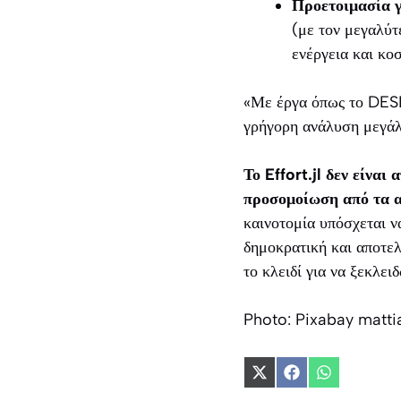
Προετοιμασία γ
(με τον μεγαλύτ
ενέργεια και κο
«Με έργα όπως το DESI 
γρήγορη ανάλυση μεγάλ
Το Effort.jl δεν είνα
προσομοίωση από τα α
καινοτομία υπόσχεται ν
δημοκρατική και αποτελ
το κλειδί για να ξεκλει
Photo: Pixabay matti
Share
Share
Share
on
on
on