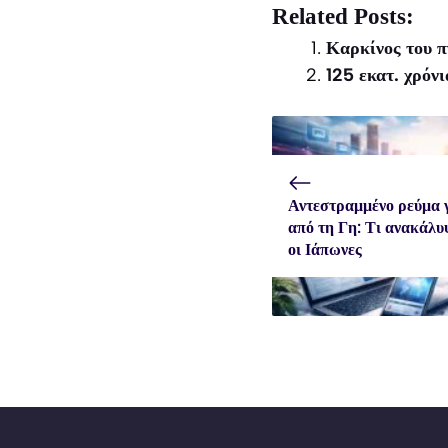
X
Facebook
WhatsApp
Related Posts:
(Twitter)
Καρκίνος του 
125 εκατ. χρόν
Αντεστραμμένο ρεύμα 
από τη Γη: Τι ανακάλ
οι Ιάπωνες