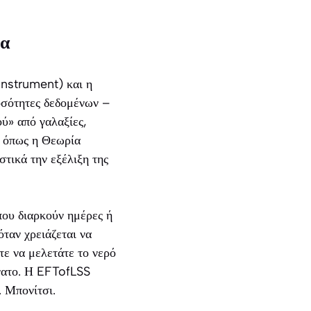
ία
Instrument) και η
οσότητες δεδομένων –
ύ» από γαλαξίες,
, όπως η Θεωρία
τικά την εξέλιξη της
που διαρκούν ημέρες ή
όταν χρειάζεται να
τε να μελετάτε το νερό
ύνατο. Η EFTofLSS
. Μπονίτσι.