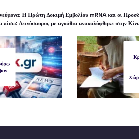
πνεύμονα: Η Πρώτη Δοκιμή Εμβολίου mRNA και οι Προσδ
ια πίσω: Δεινόσαυρος με αγκάθια ανακαλύφθηκε στην Κίν
Κρ
γύρω
υψαν
Χώρο