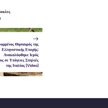
οκίες
α
υμμένος Θησαυρός της
Ελληνιστικής Εποχής:
Ανακαλύφθηκε Ιερός
ς σε Υπόγειες Σπηλιές
της Ιταλίας [Video]