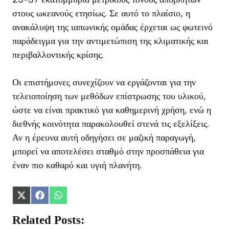
στους ωκεανούς ετησίως. Σε αυτό το πλαίσιο, η
ανακάλυψη της ιαπωνικής ομάδας έρχεται ως φωτεινό
παράδειγμα για την αντιμετώπιση της κλιματικής και
περιβαλλοντικής κρίσης.
Οι επιστήμονες συνεχίζουν να εργάζονται για την
τελειοποίηση των μεθόδων επίστρωσης του υλικού,
ώστε να είναι πρακτικό για καθημερινή χρήση, ενώ η
διεθνής κοινότητα παρακολουθεί στενά τις εξελίξεις.
Αν η έρευνα αυτή οδηγήσει σε μαζική παραγωγή,
μπορεί να αποτελέσει σταθμό στην προσπάθεια για
έναν πιο καθαρό και υγιή πλανήτη.
Share
Share
Share
on
on
on
X
Facebook
WhatsApp
Related Posts:
(Twitter)