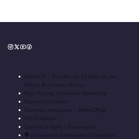
NewsOk - Νέα από την Ελλάδα και τον
Κόσμο & Ιστορικά Βίντεο
Όροι Χρήσης Ιστότοπου Newsok.gr
Πολιτική Cookies
Πολιτική Απορρήτου – NewsOK.gr
Ροή Ειδήσεων
Σχετικά με Εμάς - Επικοινωνία
🛡️ Πνευματικά Δικαιώματα (Copyright