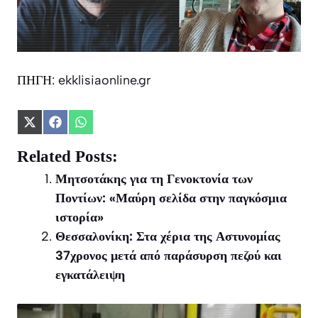
ΠΗΓΗ:
ekklisiaonline.gr
Share
Share
Share
on
on
on
X
Facebook
WhatsApp
Related Posts:
(Twitter)
Μητσοτάκης για τη Γενοκτονία των
Ποντίων: «Μαύρη σελίδα στην παγκόσμια
ιστορία»
Θεσσαλονίκη: Στα χέρια της Αστυνομίας
37χρονος μετά από παράσυρση πεζού και
εγκατάλειψη