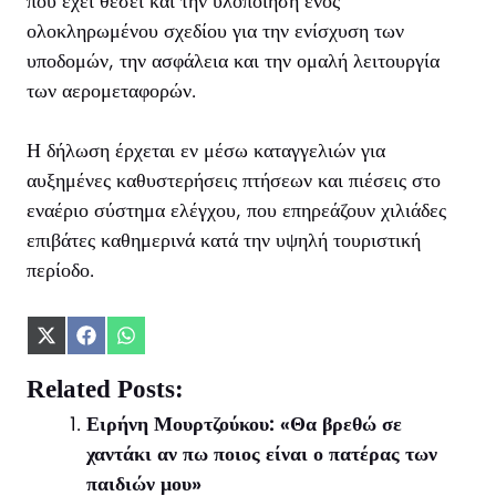
που έχει θέσει και την υλοποίηση ενός
ολοκληρωμένου σχεδίου για την ενίσχυση των
υποδομών, την ασφάλεια και την ομαλή λειτουργία
των αερομεταφορών.
Η δήλωση έρχεται εν μέσω καταγγελιών για
αυξημένες καθυστερήσεις πτήσεων και πιέσεις στο
εναέριο σύστημα ελέγχου, που επηρεάζουν χιλιάδες
επιβάτες καθημερινά κατά την υψηλή τουριστική
περίοδο.
Share
Share
Share
on
on
on
X
Facebook
WhatsApp
Related Posts:
(Twitter)
Ειρήνη Μουρτζούκου: «Θα βρεθώ σε
χαντάκι αν πω ποιος είναι ο πατέρας των
παιδιών μου»