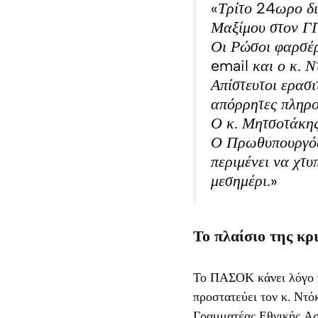
«Τρίτο 24ωρο δι
Μαξίμου στον ΓΓ
Οι Ρώσοι φαρσέρ
email και ο κ. Ν
Απίστευτοι ερασι
απόρρητες πληρο
Ο κ. Μητσοτάκης
Ο Πρωθυπουργός 
περιμένει να χτυ
μεσημέρι.»
Το πλαίσιο της κρ
Το ΠΑΣΟΚ κάνει λόγο γ
προστατεύει τον κ. Ντό
Γραμματέας Εθνικής Ασ