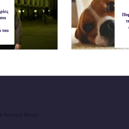
ρίες
Πυρ
ώσοι
τ
ό του
 Ιστορικά Βίντεο