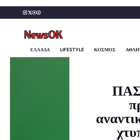
Μετάβαση
σε
περιεχόμενο
ΕΛΛΑΔΑ
LIFESTYLE
ΚΟΣΜΟΣ
ΑΘΛΗ
ΠΑΣ
π
αναντικ
χτυ