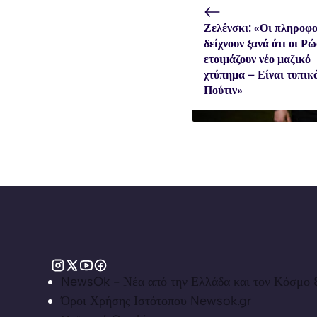
Ζελένσκι: «Οι πληροφο
δείχνουν ξανά ότι οι Ρ
ετοιμάζουν νέο μαζικό
χτύπημα – Είναι τυπικ
Πούτιν»
NewsOk - Νέα από την Ελλάδα και τον Κόσμο &
Όροι Χρήσης Ιστότοπου Newsok.gr