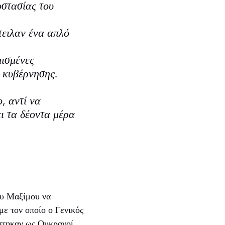
στασίας του
τειλαν ένα απλό
μισμένες
 κυβέρνησης.
, αντί να
ι τα δέοντα μέρα
ου Μαξίμου να
με τον οποίο ο Γενικός
στηκαν ως Ουκρανοί,