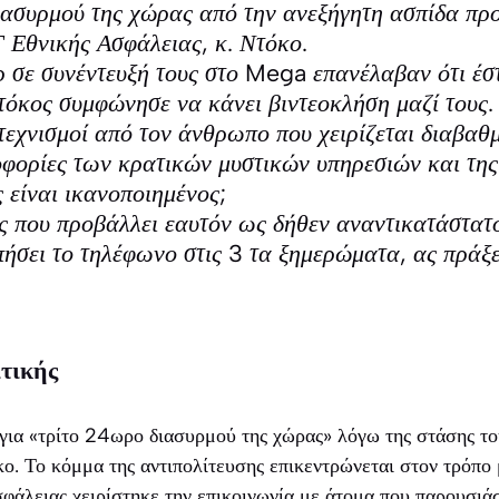
ασυρμού της χώρας από την ανεξήγητη ασπίδα προ
 Εθνικής Ασφάλειας, κ. Ντόκο.
 σε συνέντευξή τους στο Mega επανέλαβαν ότι έσ
τόκος συμφώνησε να κάνει βιντεοκλήση μαζί τους.
τεχνισμοί από τον άνθρωπο που χειρίζεται διαβαθ
φορίες των κρατικών μυστικών υπηρεσιών και της
 είναι ικανοποιημένος;
που προβάλλει εαυτόν ως δήθεν αναντικατάστατο
πήσει το τηλέφωνο στις 3 τα ξημερώματα, ας πράξε
ιτικής
ια «τρίτο 24ωρο διασυρμού της χώρας» λόγω της στάσης τ
κο. Το κόμμα της αντιπολίτευσης επικεντρώνεται στον τρόπο 
φάλειας χειρίστηκε την επικοινωνία με άτομα που παρουσιά