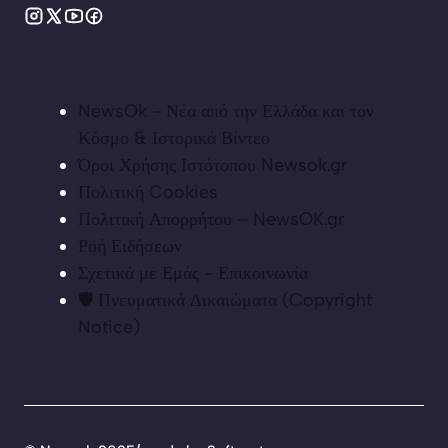
NewsOk - Νέα από την Ελλάδα και τον
Κόσμο & Ιστορικά Βίντεο
Όροι Χρήσης Ιστότοπου Newsok.gr
Πολιτική Cookies
Πολιτική Απορρήτου – NewsOK.gr
Ροή Ειδήσεων
Σχετικά με Εμάς - Επικοινωνία
🛡️ Πνευματικά Δικαιώματα (Copyright
Notice)