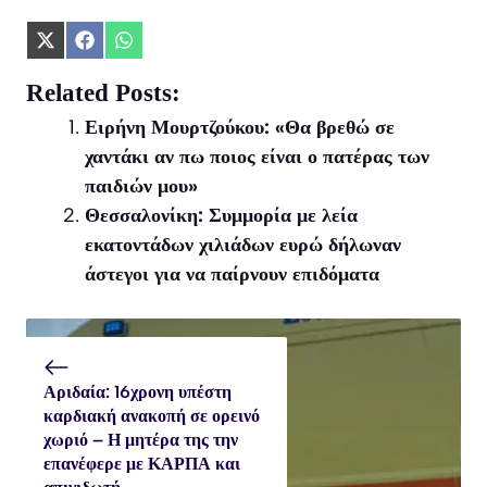
Share
Share
Share
on
on
on
X
Facebook
WhatsApp
Related Posts:
(Twitter)
Ειρήνη Μουρτζούκου: «Θα βρεθώ σε
χαντάκι αν πω ποιος είναι ο πατέρας των
παιδιών μου»
Θεσσαλονίκη: Συμμορία με λεία
εκατοντάδων χιλιάδων ευρώ δήλωναν
άστεγοι για να παίρνουν επιδόματα
Αριδαία: 16χρονη υπέστη
καρδιακή ανακοπή σε ορεινό
χωριό – Η μητέρα της την
επανέφερε με ΚΑΡΠΑ και