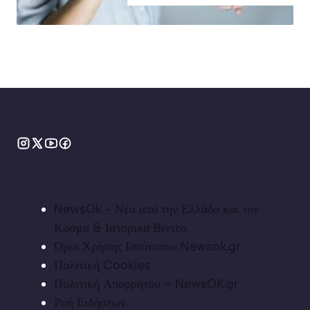
NewsOk - Νέα από την Ελλάδα και τον
Κόσμο & Ιστορικά Βίντεο
Όροι Χρήσης Ιστότοπου Newsok.gr
Πολιτική Cookies
Πολιτική Απορρήτου – NewsOK.gr
Ροή Ειδήσεων