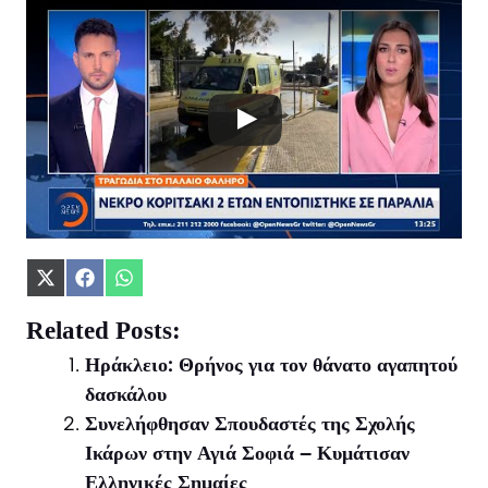
Share
Share
Share
on
on
on
X
Facebook
WhatsApp
Related Posts:
(Twitter)
Ηράκλειο: Θρήνος για τον θάνατο αγαπητού
δασκάλου
Συνελήφθησαν Σπουδαστές της Σχολής
Ικάρων στην Αγιά Σοφιά – Κυμάτισαν
Ελληνικές Σημαίες