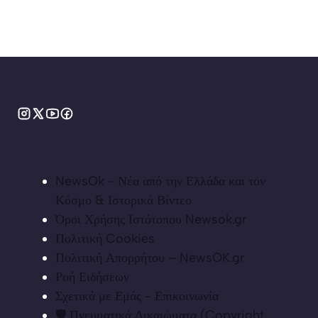
NewsOk - Νέα από την Ελλάδα και τον
Κόσμο & Ιστορικά Βίντεο
Όροι Χρήσης Ιστότοπου Newsok.gr
Πολιτική Cookies
Πολιτική Απορρήτου – NewsOK.gr
Ροή Ειδήσεων
Σχετικά με Εμάς - Επικοινωνία
🛡️ Πνευματικά Δικαιώματα (Copyright