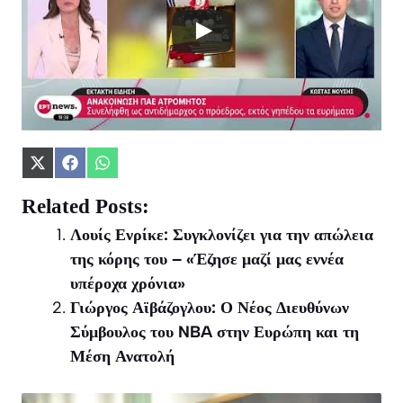
Share
Share
Share
on
on
on
X
Facebook
WhatsApp
Related Posts:
(Twitter)
Λουίς Ενρίκε: Συγκλονίζει για την απώλεια
της κόρης του – «Έζησε μαζί μας εννέα
υπέροχα χρόνια»
Γιώργος Αϊβάζογλου: Ο Νέος Διευθύνων
Σύμβουλος του NBA στην Ευρώπη και τη
Μέση Ανατολή