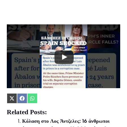
Share
Share
Share
on
on
on
X
Facebook
WhatsApp
Related Posts:
(Twitter)
Κόλαση στο Λος Άντζελες: 16 άνθρωποι