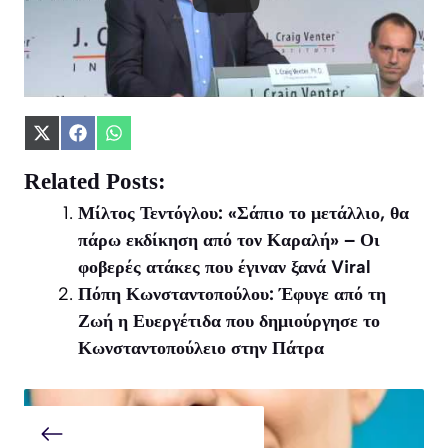
Share
Share
Share
on
on
on
X
Facebook
WhatsApp
Related Posts:
(Twitter)
Μίλτος Τεντόγλου: «Σάπιο το μετάλλιο, θα
πάρω εκδίκηση από τον Καραλή» – Οι
φοβερές ατάκες που έγιναν ξανά Viral
Πόπη Κωνσταντοπούλου: Έφυγε από τη
Ζωή η Ευεργέτιδα που δημιούργησε το
Κωνσταντοπούλειο στην Πάτρα