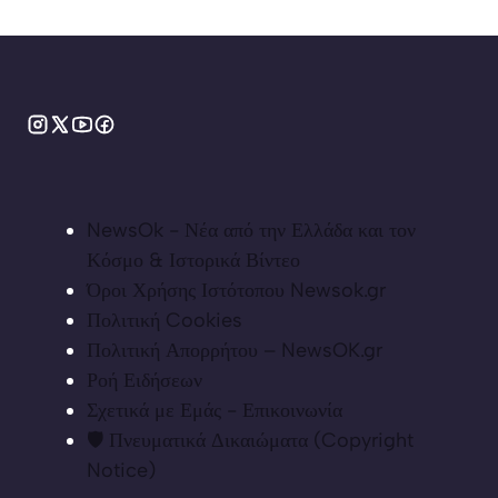
NewsOk - Νέα από την Ελλάδα και τον
Κόσμο & Ιστορικά Βίντεο
Όροι Χρήσης Ιστότοπου Newsok.gr
Πολιτική Cookies
Πολιτική Απορρήτου – NewsOK.gr
Ροή Ειδήσεων
Σχετικά με Εμάς - Επικοινωνία
🛡️ Πνευματικά Δικαιώματα (Copyright
Notice)