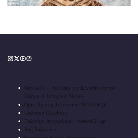
NewsOk - Νέα από την Ελλάδα και τον
Κόσμο & Ιστορικά Βίντεο
Όροι Χρήσης Ιστότοπου Newsok.gr
Πολιτική Cookies
Πολιτική Απορρήτου – NewsOK.gr
Ροή Ειδήσεων
Σχετικά με Εμάς - Επικοινωνία