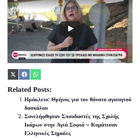
Share
Share
Share
on
on
on
X
Facebook
WhatsApp
Related Posts:
(Twitter)
Ηράκλειο: Θρήνος για τον θάνατο αγαπητού
δασκάλου
Συνελήφθησαν Σπουδαστές της Σχολής
Ικάρων στην Αγιά Σοφιά – Κυμάτισαν
Ελληνικές Σημαίες