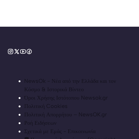
NewsOk - Νέα από την Ελλάδα και τον
Κόσμο & Ιστορικά Βίντεο
Όροι Χρήσης Ιστότοπου Newsok.gr
Πολιτική Cookies
Πολιτική Απορρήτου – NewsOK.gr
Ροή Ειδήσεων
Σχετικά με Εμάς - Επικοινωνία