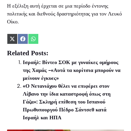
Η εξέλιξη αυτή έρχεται σε μια περίοδο έντονης
πολιτικής και διεθνούς δραστηριότητας για τον Λευκό
Οίκο.
Share
Share
Share
on
on
on
X
Facebook
WhatsApp
Related Posts:
(Twitter)
Ισραήλ: Βίντεο ΣΟΚ με γυναίκες ομήρους
της Χαμάς -«Αυτά τα κορίτσια μπορούν να
μείνουν έγκυες»
«Ο Νετανιάχου θέλει να επιφέρει στον
Λίβανο την ίδια καταστροφή όπως στη
Γάζα»: Σκληρή επίθεση του Ισπανού
Πρωθυπουργού Πέδρο Σάντσεθ κατά
Ισραήλ και ΗΠΑ