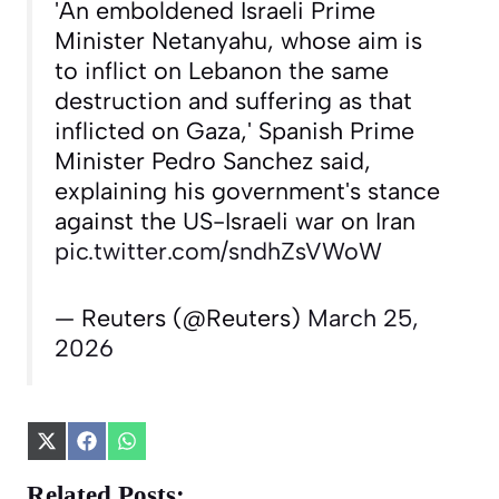
'An emboldened Israeli Prime
Minister Netanyahu, whose aim is
to inflict on Lebanon the same
destruction and suffering as that
inflicted on Gaza,' Spanish Prime
Minister Pedro Sanchez said,
explaining his government's stance
against the US-Israeli war on Iran
pic.twitter.com/sndhZsVWoW
— Reuters (@Reuters)
March 25,
2026
Share
Share
Share
on
on
on
X
Facebook
WhatsApp
Related Posts: