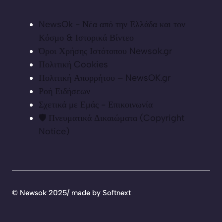
NewsOk - Νέα από την Ελλάδα και τον
Κόσμο & Ιστορικά Βίντεο
Όροι Χρήσης Ιστότοπου Newsok.gr
Πολιτική Cookies
Πολιτική Απορρήτου – NewsOK.gr
Ροή Ειδήσεων
Σχετικά με Εμάς - Επικοινωνία
🛡️ Πνευματικά Δικαιώματα (Copyright
Notice)
©
Newsok 2025/ made by
Softnext