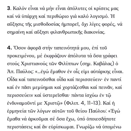
3
. Καλόν εἶναι νά μήν εἶναι ἀπόλυτες οἱ κρίσεις μας
καί νά ὑπάρχη καί περιθώριο γιά καλό λογισμό. Ἡ
αὔξησις τῆς μισθοδοσίας ἠμπορεῖ, ὄχι λίγες φορές, νά
σημαίνη καί αὔξησι φιλανθρωπικῆς διακονίας.
4.
Ὅσον ἀφορᾶ στήν ταπεινότητά μου, ἐπί τοῦ
προκειμένου, μέ ἐκφράζουν ἀπόλυτα τά ὅσα γράφει
στούς Χριστιανούς τῶν Φιλίππων (σημ. Καβάλας) ὁ
Ἀπ. Παύλος: «…ἐγώ ἔμαθον ἐν οἷς εἰμι αὐτάρκης εἶναι.
Οἶδα καί ταπεινοῦσθαι οἶδα καί περισσεύειν· ἐν παντί
καί ἐν πᾶσι μεμύημαι καί χορτάζεσθαι καί πεινᾶν, καί
περισσεύειν καί ὑστερεῖσθαι· πάντα ἰσχύω ἐν τῷ
ἐνδυναμοῦντί με Χριστῷ» (Φιλιπ. 4, 11-13). Καί ἡ
ἑρμηνεία τῶν λόγων αὐτῶν τοῦ θείου Παύλου: «Ἐγώ
ἔμαθα νά ἀρκοῦμαι σέ ὅσα ἔχω, ὑπό ὁποιεσδήποτε
περιστάσεις καί ἄν εὑρίσκωμαι. Γνωρίζω νά ὑπομένω