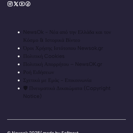
NewsOk - Νέα από την Ελλάδα και τον
Κόσμο & Ιστορικά Βίντεο
Όροι Χρήσης Ιστότοπου Newsok.gr
Πολιτική Cookies
Πολιτική Απορρήτου – NewsOK.gr
Ροή Ειδήσεων
Σχετικά με Εμάς - Επικοινωνία
🛡️ Πνευματικά Δικαιώματα (Copyright
Notice)
©
Newsok 2025/ made by
Softnext