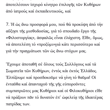
ἀποτελέσουν ἰσχυρό κίνητρο ἐπιλογῆς τῶν Κυθήρων
ἀπό ἰατρούς καί ἐκπαιδευτικούς, καί
7. Ἡ ὡς ἄνω προσφορά μου, πού θά προκύψη ἀπό τήν
αὔξησι τῆς μισθοδοσίας, γιά τό σπουδαῖο ἔργο τῆς
«Φιλοστοργίας», ἀσφαλῶς εἶναι ἐλάχιστη. Εἴθε, ὅμως,
νά ἀποτελέση τό «προζύμι»γιά κάτι περισσότερο καί
γιά τήν πραγμάτωσι τῶν ὡς ἄνω στόχων μας.
Ἔχουμε ἀποταθῆ σέ ὅλους τούς Συλλόγους καί τά
Σωματεῖα τῶν Κυθήρων, ἐντός κάι ἐκτός Ἑλλάδος.
Ἐλπίζουμε καί προσδοκοῦμε νά γίνη τό θαῦμα! Οἱ
ἐνταῦθα καί ἁπανταχοῦ τῆς γῆς εὐποροῦντες
συμπατριῶτες μας Κυθήριοι καί οἱ Φιλοκυθήριοι εἴθε
νά πράξουν πᾶν τό δυνατόν ἐπ’ ὠφελείᾳ τῆς ἰδιαιτέρας
πατρίδας των.