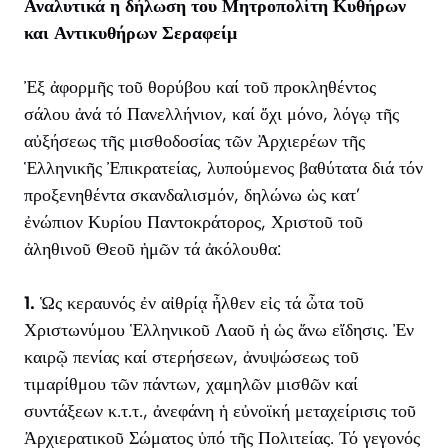
Αναλυτικά η δήλωση του Μητροπολίτη Κυθήρων
και Αντικυθήρων Σεραφείμ
Ἐξ ἀφορμῆς τοῦ θορύβου καί τοῦ προκληθέντος
σάλου ἀνά τό Πανελλήνιον, καί ὄχι μόνο, λόγῳ τῆς
αὐξήσεως τῆς μισθοδοσίας τῶν Ἀρχιερέων τῆς
Ἑλληνικῆς Ἐπικρατείας, λυπούμενος βαθύτατα διά τόν
προξενηθέντα σκανδαλισμόν, δηλώνω ὡς κατ’
ἐνώπιον Κυρίου Παντοκράτορος, Χριστοῦ τοῦ
ἀληθινοῦ Θεοῦ ἡμῶν τά ἀκόλουθα:
1.
Ὡς κεραυνός ἐν αἰθρίᾳ ἦλθεν εἰς τά ὦτα τοῦ
Χριστωνύμου Ἑλληνικοῦ Λαοῦ ἡ ὡς ἄνω εἴδησις. Ἐν
καιρῷ πενίας καί στερήσεων, ἀνυψώσεως τοῦ
τιμαρίθμου τῶν πάντων, χαμηλῶν μισθῶν καί
συντάξεων κ.τ.τ., ἀνεφάνη ἡ εὐνοϊκή μεταχείρισις τοῦ
Ἀρχιερατικοῦ Σώματος ὑπό τῆς Πολιτείας. Τό γεγονός