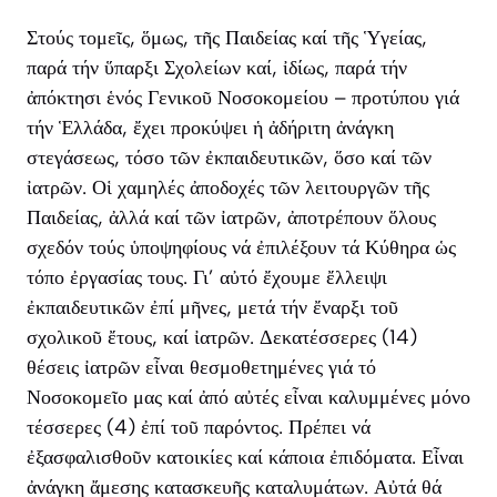
Στούς τομεῖς, ὅμως, τῆς Παιδείας καί τῆς Ὑγείας,
παρά τήν ὕπαρξι Σχολείων καί, ἰδίως, παρά τήν
ἀπόκτησι ἑνός Γενικοῦ Νοσοκομείου – προτύπου γιά
τήν Ἑλλάδα, ἔχει προκύψει ἡ ἀδήριτη ἀνάγκη
στεγάσεως, τόσο τῶν ἐκπαιδευτικῶν, ὅσο καί τῶν
ἰατρῶν. Οἱ χαμηλές ἀποδοχές τῶν λειτουργῶν τῆς
Παιδείας, ἀλλά καί τῶν ἰατρῶν, ἀποτρέπουν ὅλους
σχεδόν τούς ὑποψηφίους νά ἐπιλέξουν τά Κύθηρα ὡς
τόπο ἐργασίας τους. Γι’ αὐτό ἔχουμε ἔλλειψι
ἐκπαιδευτικῶν ἐπί μῆνες, μετά τήν ἔναρξι τοῦ
σχολικοῦ ἔτους, καί ἰατρῶν. Δεκατέσσερες (14)
θέσεις ἰατρῶν εἶναι θεσμοθετημένες γιά τό
Νοσοκομεῖο μας καί ἀπό αὐτές εἶναι καλυμμένες μόνο
τέσσερες (4) ἐπί τοῦ παρόντος. Πρέπει νά
ἐξασφαλισθοῦν κατοικίες καί κάποια ἐπιδόματα. Εἶναι
ἀνάγκη ἄμεσης κατασκευῆς καταλυμάτων. Αὐτά θά