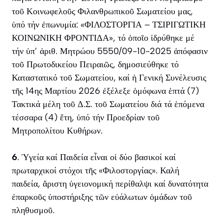
τοῦ Κοινωφελοῦς Φιλανθρωπικοῦ Σωματείου μας,
ὑπό τήν ἐπωνυμία: «ΦΙΛΟΣΤΟΡΓΙΑ – ΤΣΙΡΙΓΩΤΙΚΗ
ΚΟΙΝΩΝΙΚΗ ΦΡΟΝΤΙΔΑ», τό ὁποῖο ἱδρύθηκε μέ
τήν ὑπ’ ἀριθ. Μητρώου 5550/09-10-2025 ἀπόφασιν
τοῦ Πρωτοδικείου Πειραιῶς, δημοσιεύθηκε τό
Καταστατικό τοῦ Σωματείου, καί ἡ Γενική Συνέλευσις
τῆς 14ης Μαρτίου 2026 ἐξέλεξε ὁμόφωνα ἑπτά (7)
Τακτικά μέλη τοῦ Δ.Σ. τοῦ Σωματείου διά τά ἑπόμενα
τέσσαρα (4) ἔτη, ὑπό τήν Προεδρίαν τοῦ
Μητροπολίτου Κυθήρων.
6
. Ὑγεία καί Παιδεία εἶναι οἱ δύο βασικοί καί
πρωταρχικοί στόχοι τῆς «Φιλοστοργίας». Καλή
παιδεία, ἄριστη ὑγειονομική περίθαλψι καί δυνατότητα
ἐπαρκοῦς ὑποστήριξης τῶν εὐάλωτων ὁμάδων τοῦ
πληθυσμοῦ.