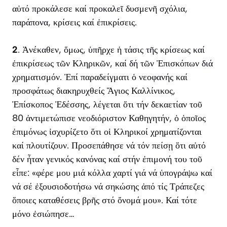
αὐτό προκάλεσε καί προκαλεῖ δυσμενῆ σχόλια,
παράπονα, κρίσεις καί ἐπικρίσεις.
2
. Ἀνέκαθεν, ὅμως, ὑπῆρχε ἡ τάσις τῆς κρίσεως καί
ἐπικρίσεως τῶν Κληρικῶν, καί δή τῶν Ἐπισκόπων διά
χρηματισμόν. Ἐπί παραδείγματι ὁ νεοφανής καί
προσφάτως διακηρυχθείς Ἅγιος Καλλίνικος,
Ἐπίσκοπος Ἐδέσσης, λέγεται ὅτι τήν δεκαετίαν τοῦ
80 ἀντιμετώπισε νεοδιόριστον Καθηγητήν, ὁ ὁποῖος
ἐπιμόνως ἰσχυρίζετο ὅτι οἱ Κληρικοί χρηματίζονται
καί πλουτίζουν. Προσεπάθησε νά τόν πείσῃ ὅτι αὐτό
δέν ἦταν γενικός κανόνας καί στήν ἐπιμονή του τοῦ
εἶπε: «φέρε μου μιά κόλλα χαρτί γιά νά ὑπογράψω καί
νά σέ ἐξουσιοδοτήσω νά σηκώσης ἀπό τίς Τράπεζες
ὅποιες καταθέσεις βρῆς στό ὄνομά μου». Καί τότε
μόνο ἐσιώπησε…