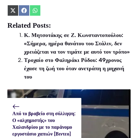
Share
Share
Share
on
on
on
X
Facebook
WhatsApp
Related Posts:
(Twitter)
Κ. Μητσοτάκης σε Ζ. Κωνσταντοπούλου:
«Σήμερα, ημέρα θανάτου του Στάλιν, δεν
χρειάζεται να τον τιμάτε με αυτό τον τρόπο»
Τροχαίο στο Φαληράκι Ρόδου: 49χρονος
έχασε τη ζωή του όταν ανετράπη η μηχανή
του
Από το βραβείο στη σύλληψη:
Ο «αλχημιστής» του
Χαλανδρίου με το παράνομο
εργοστάσιο χαπιών [Βιντεο]