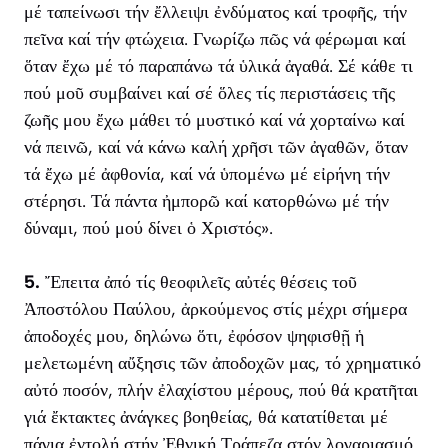
μέ ταπείνωσι τήν ἔλλειψι ἐνδύματος καί τροφῆς, τήν
πεῖνα καί τήν φτώχεια. Γνωρίζω πῶς νά φέρωμαι καί
ὅταν ἔχω μέ τό παραπάνω τά ὑλικά ἀγαθά. Σέ κάθε τι
πού μοῦ συμβαίνει καί σέ ὅλες τίς περιστάσεις τῆς
ζωῆς μου ἔχω μάθει τό μυστικό καί νά χορταίνω καί
νά πεινῶ, καί νά κάνω καλή χρῆσι τῶν ἀγαθῶν, ὅταν
τά ἔχω μέ ἀφθονία, καί νά ὑπομένω μέ εἰρήνη τήν
στέρησι. Τά πάντα ἠμπορῶ καί κατορθώνω μέ τήν
δύναμι, πού μού δίνει ὁ Χριστός».
5.
Ἔπειτα ἀπό τίς θεοφιλεῖς αὐτές θέσεις τοῦ
Ἀποστόλου Παύλου, ἀρκούμενος στίς μέχρι σήμερα
ἀποδοχές μου, δηλώνω ὅτι, ἐφόσον ψηφισθῇ ἡ
μελετωμένη αὔξησις τῶν ἀποδοχῶν μας, τό χρηματικό
αὐτό ποσόν, πλήν ἐλαχίστου μέρους, πού θά κρατῆται
γιά ἔκτακτες ἀνάγκες βοηθείας, θά κατατίθεται μέ
πάγια ἐντολή στήν Ἐθνική Τράπεζα στόν λογαριασμό