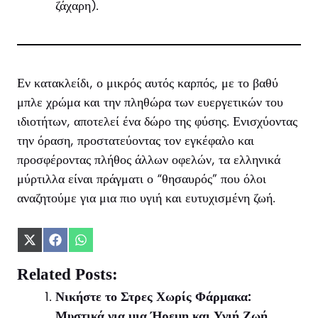
ζάχαρη).
Εν κατακλείδι, ο μικρός αυτός καρπός, με το βαθύ
μπλε χρώμα και την πληθώρα των ευεργετικών του
ιδιοτήτων, αποτελεί ένα δώρο της φύσης. Ενισχύοντας
την όραση, προστατεύοντας τον εγκέφαλο και
προσφέροντας πλήθος άλλων οφελών, τα ελληνικά
μύρτιλλα είναι πράγματι ο “θησαυρός” που όλοι
αναζητούμε για μια πιο υγιή και ευτυχισμένη ζωή.
Share
Share
Share
on
on
on
X
Facebook
WhatsApp
Related Posts:
(Twitter)
Νικήστε το Στρες Χωρίς Φάρμακα:
Μυστικά για μια Ήρεμη και Υγιή Ζωή