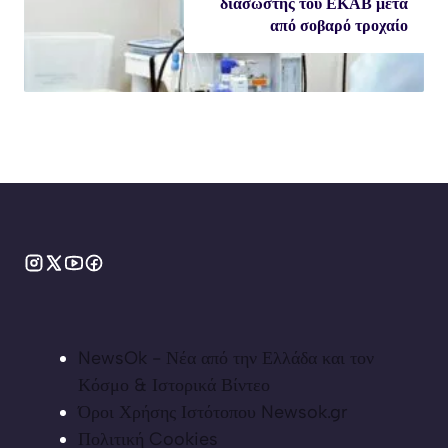
διασώστης του ΕΚΑΒ μετά
από σοβαρό τροχαίο
NewsOk - Νέα από την Ελλάδα και τον
Κόσμο & Ιστορικά Βίντεο
Όροι Χρήσης Ιστότοπου Newsok.gr
Πολιτική Cookies