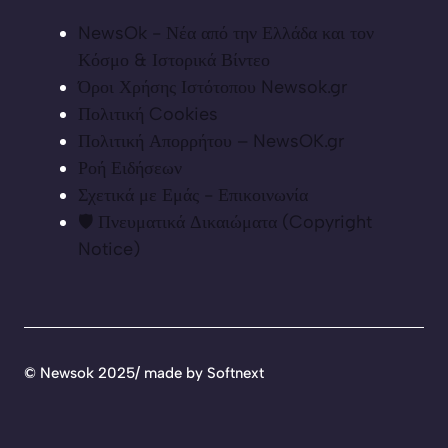
NewsOk - Νέα από την Ελλάδα και τον
Κόσμο & Ιστορικά Βίντεο
Όροι Χρήσης Ιστότοπου Newsok.gr
Πολιτική Cookies
Πολιτική Απορρήτου – NewsOK.gr
Ροή Ειδήσεων
Σχετικά με Εμάς - Επικοινωνία
🛡️ Πνευματικά Δικαιώματα (Copyright
Notice)
©
Newsok 2025/ made by
Softnext