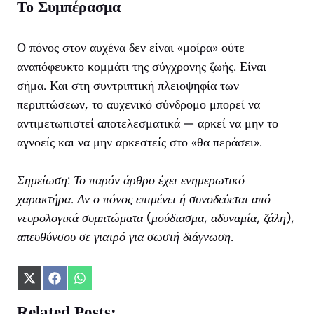
Το Συμπέρασμα
Ο πόνος στον αυχένα δεν είναι «μοίρα» ούτε
αναπόφευκτο κομμάτι της σύγχρονης ζωής. Είναι
σήμα. Και στη συντριπτική πλειοψηφία των
περιπτώσεων, το αυχενικό σύνδρομο μπορεί να
αντιμετωπιστεί αποτελεσματικά — αρκεί να μην το
αγνοείς και να μην αρκεστείς στο «θα περάσει».
Σημείωση: Το παρόν άρθρο έχει ενημερωτικό
χαρακτήρα. Αν ο πόνος επιμένει ή συνοδεύεται από
νευρολογικά συμπτώματα (μούδιασμα, αδυναμία, ζάλη),
απευθύνσου σε γιατρό για σωστή διάγνωση.
Share
Share
Share
on
on
on
X
Facebook
WhatsApp
Related Posts: