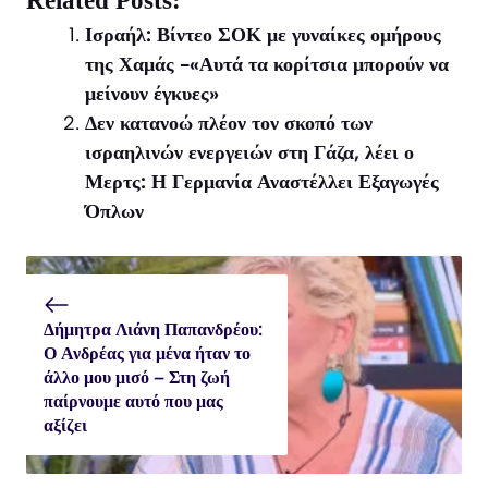
Related Posts:
(Twitter)
Ισραήλ: Βίντεο ΣΟΚ με γυναίκες ομήρους
της Χαμάς -«Αυτά τα κορίτσια μπορούν να
μείνουν έγκυες»
Δεν κατανοώ πλέον τον σκοπό των
ισραηλινών ενεργειών στη Γάζα, λέει ο
Μερτς: Η Γερμανία Αναστέλλει Εξαγωγές
Όπλων
Δήμητρα Λιάνη Παπανδρέου:
Ο Ανδρέας για μένα ήταν το
άλλο μου μισό – Στη ζωή
παίρνουμε αυτό που μας
αξίζει