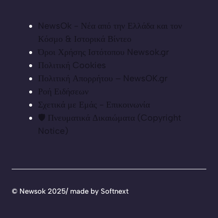
NewsOk - Νέα από την Ελλάδα και τον
Κόσμο & Ιστορικά Βίντεο
Όροι Χρήσης Ιστότοπου Newsok.gr
Πολιτική Cookies
Πολιτική Απορρήτου – NewsOK.gr
Ροή Ειδήσεων
Σχετικά με Εμάς - Επικοινωνία
🛡️ Πνευματικά Δικαιώματα (Copyright
Notice)
©
Newsok 2025/ made by
Softnext