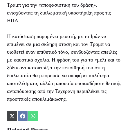
Τραμπ για την «αποφασιστική του δράση»,
ενισχύοντας τη διπλωματική υποστήριξη προς τις
ΗΠΑ.
Η κατάσταση παραμένει ρευστή, με το Ιράν να
επιμένει σε μια σκληρή στάση και τον Τραμπ να
υιοθετεί έναν επιθετικό τόνο, συνδυάζοντας απειλές
με καυστικά σχόλια. Η φράση του για το «μέλι και το
ξύδι» αντικατοπτρίζει την πεποίθησή του ότι η
διπλωματία θα μπορούσε να αποφέρει καλύτερα
αποτελέσματα, αλλά η απουσία οποιασδήποτε θετικής
ανταπόκρισης από την Τεχεράνη περιπλέκει τις
προοπτικές αποκλιμάκωσης.
Share
Share
Share
on
on
on
X
Facebook
WhatsApp