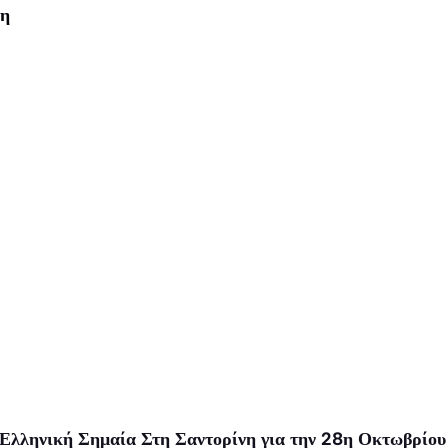
ση
Ελληνική Σημαία Στη Σαντορίνη για την 28η Οκτωβρίου 