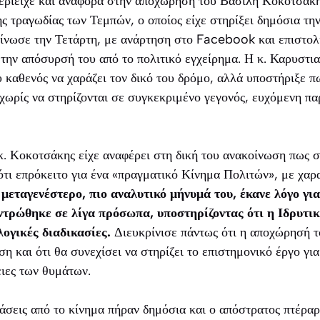
εριείχε και αναφορά στην αποχώρηση του Βασίλη Κοκοτσάκη
ς τραγωδίας των Τεμπών, ο οποίος είχε στηρίξει δημόσια την
ίνωσε την Τετάρτη, με ανάρτηση στο Facebook και επιστολή
την απόσυρσή του από το πολιτικό εγχείρημα. Η κ. Καρυστι
 καθενός να χαράζει τον δικό του δρόμο, αλλά υποστήριξε πως
 χωρίς να στηρίζονται σε συγκεκριμένο γεγονός, ευχόμενη π
κ. Κοκοτσάκης είχε αναφέρει στη δική του ανακοίνωση πως σ
ότι επρόκειτο για ένα «πραγματικό Κίνημα Πολιτών», με χα
 μεταγενέστερο, πιο αναλυτικό μήνυμά του, έκανε λόγο γι
τρώθηκε σε λίγα πρόσωπα, υποστηρίζοντας ότι η Ιδρυτι
λογικές διαδικασίες.
Διευκρίνισε πάντως ότι η αποχώρησή 
ση και ότι θα συνεχίσει να στηρίζει το επιστημονικό έργο γι
ειες των θυμάτων.
τάσεις από το κίνημα πήραν δημόσια και ο απόστρατος πτέρα