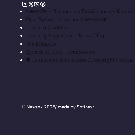
NewsOk - Νέα από την Ελλάδα και τον Κόσμο &
Όροι Χρήσης Ιστότοπου Newsok.gr
Πολιτική Cookies
Πολιτική Απορρήτου – NewsOK.gr
Ροή Ειδήσεων
Σχετικά με Εμάς - Επικοινωνία
🛡️ Πνευματικά Δικαιώματα (Copyright Notice)
©
Newsok 2025/ made by
Softnext