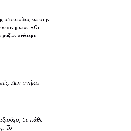
ς ιστοσελίδας και στην
του κινήματος.
«Οι
ε μαζί», ανέφερε
πές. Δεν ανήκει
αξιούχο, σε κάθε
ς. Το