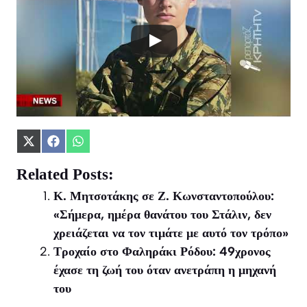
Share
Share
Share
on
on
on
X
Facebook
WhatsApp
Related Posts:
(Twitter)
Κ. Μητσοτάκης σε Ζ. Κωνσταντοπούλου:
«Σήμερα, ημέρα θανάτου του Στάλιν, δεν
χρειάζεται να τον τιμάτε με αυτό τον τρόπο»
Τροχαίο στο Φαληράκι Ρόδου: 49χρονος
έχασε τη ζωή του όταν ανετράπη η μηχανή
του