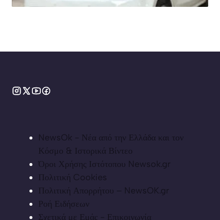
NewsOk - Νέα από την Ελλάδα και τον
Κόσμο & Ιστορικά Βίντεο
Όροι Χρήσης Ιστότοπου Newsok.gr
Πολιτική Cookies
Πολιτική Απορρήτου – NewsOK.gr
Ροή Ειδήσεων
Σχετικά με Εμάς - Επικοινωνία