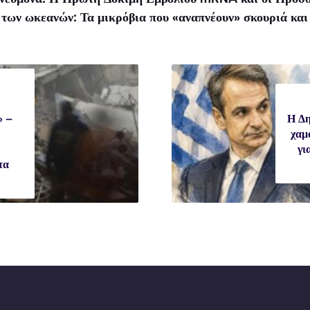
των ωκεανών: Τα μικρόβια που «αναπνέουν» σκουριά και
» –
Η Δη
χαμ
γι
τα