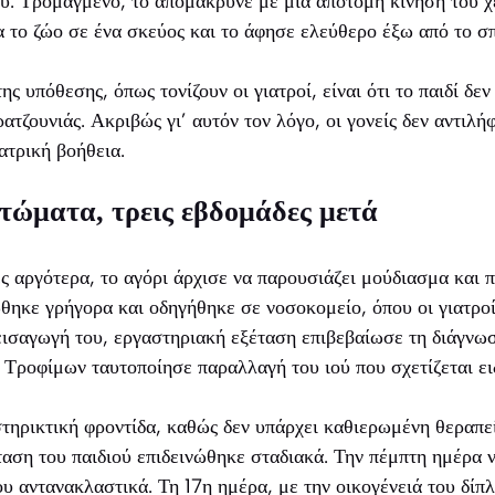
ου. Τρομαγμένο, το απομάκρυνε με μια απότομη κίνηση του χ
α το ζώο σε ένα σκεύος και το άφησε ελεύθερο έξω από το σπ
ης υπόθεσης, όπως τονίζουν οι γιατροί, είναι ότι το παιδί δε
τζουνιάς. Ακριβώς γι’ αυτόν τον λόγο, οι γονείς δεν αντιλή
ατρική βοήθεια.
τώματα, τρεις εβδομάδες μετά
ς αργότερα, το αγόρι άρχισε να παρουσιάζει μούδιασμα και
θηκε γρήγορα και οδηγήθηκε σε νοσοκομείο, όπου οι γιατρο
εισαγωγή του, εργαστηριακή εξέταση επιβεβαίωσε τη διάγνω
ροφίμων ταυτοποίησε παραλλαγή του ιού που σχετίζεται ειδ
τηρικτική φροντίδα, καθώς δεν υπάρχει καθιερωμένη θεραπε
ση του παιδιού επιδεινώθηκε σταδιακά. Την πέμπτη ημέρα ν
υ αντανακλαστικά. Τη 17η ημέρα, με την οικογένειά του δίπλα