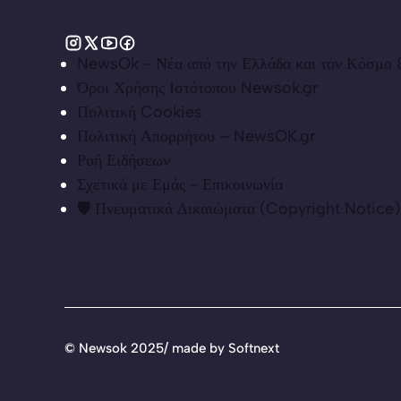
NewsOk - Νέα από την Ελλάδα και τον Κόσμο &
Όροι Χρήσης Ιστότοπου Newsok.gr
Πολιτική Cookies
Πολιτική Απορρήτου – NewsOK.gr
Ροή Ειδήσεων
Σχετικά με Εμάς - Επικοινωνία
🛡️ Πνευματικά Δικαιώματα (Copyright Notice)
©
Newsok 2025/ made by
Softnext