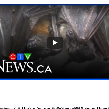
πνεύμονα: Η Πρώτη Δοκιμή Εμβολίου mRNA και οι Προσδ