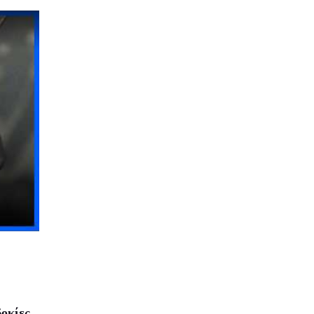
οκίες