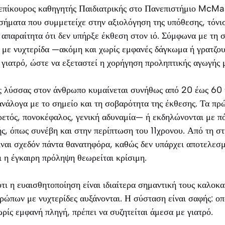
πίκουρος καθηγητής Παιδιατρικής στο Πανεπιστήμιο McMast
σήματα που συμμετείχε στην αξιολόγηση της υπόθεσης, τόνι
 απαραίτητα ότι δεν υπήρξε έκθεση στον ιό. Σύμφωνα με τη 
με νυχτερίδα —ακόμη και χωρίς εμφανές δάγκωμα ή γρατζου
 γιατρό, ώστε να εξεταστεί η χορήγηση προληπτικής αγωγής 
ς λύσσας στον άνθρωπο κυμαίνεται συνήθως από 20 έως 60 η
ανάλογα με το σημείο και τη σοβαρότητα της έκθεσης. Τα π
ρετός, πονοκέφαλος, γενική αδυναμία— ή εκδηλώνονται με π
ς, όπως συνέβη και στην περίπτωση του 11χρονου. Από τη σ
ναι σχεδόν πάντα θανατηφόρα, καθώς δεν υπάρχει αποτελεσμ
αι η έγκαιρη πρόληψη θεωρείται κρίσιμη.
τι η ευαισθητοποίηση είναι ιδιαίτερα σημαντική τους καλοκα
ρώπων με νυχτερίδες αυξάνονται. Η σύσταση είναι σαφής: ο
ωρίς εμφανή πληγή, πρέπει να συζητείται άμεσα με γιατρό.