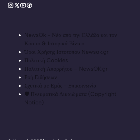
NewsOk - Νέα από την Ελλάδα και τον
Κόσμο & Ιστορικά Βίντεο
Όροι Χρήσης Ιστότοπου Newsok.gr
Πολιτική Cookies
Πολιτική Απορρήτου – NewsOK.gr
Ροή Ειδήσεων
Σχετικά με Εμάς - Επικοινωνία
🛡️ Πνευματικά Δικαιώματα (Copyright
Notice)