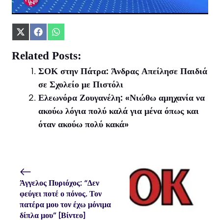
Share
Share
Share
on
on
on
X
Facebook
WhatsApp
Related Posts:
(Twitter)
ΣΟΚ στην Πάτρα: Άνδρας Απείλησε Παιδιά
σε Σχολείο με Πιστόλι
Ελεωνόρα Ζουγανέλη: «Νιώθω αμηχανία να
ακούω λόγια πολύ καλά για μένα όπως και
όταν ακούω πολύ κακά»
Άγγελος Πυριόχος: “Δεν
φεύγει ποτέ ο πόνος. Τον
πατέρα μου τον έχω μόνιμα
δίπλα μου” [Βίντεο]