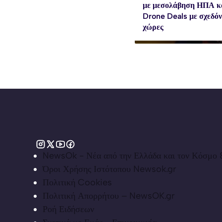
με μεσολάβηση ΗΠΑ κ
Drone Deals με σχεδό
χώρες
NewsOk - Νέα από την Ελλάδα και τον Κόσμο &
Όροι Χρήσης Ιστότοπου Newsok.gr
Πολιτική Cookies
Πολιτική Απορρήτου – NewsOK.gr
Ροή Ειδήσεων