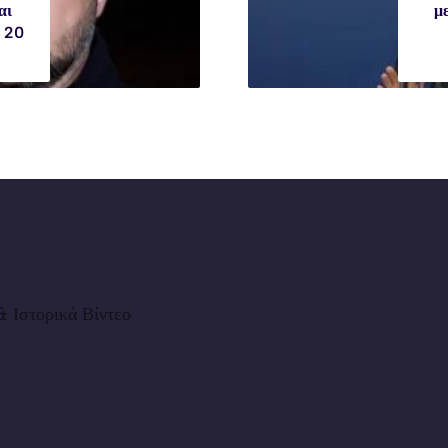
αι
μ
ν 20
 Ιστορικά Βίντεο