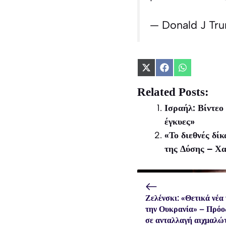
— Donald J Tr
Share
Share
Share
on
on
on
X
Facebook
WhatsApp
Related Posts:
(Twitter)
Ισραήλ: Βίντεο
έγκυες»
«Το διεθνές δί
της Δύσης – Χα
Ζελένσκι: «Θετικά νέα 
την Ουκρανία» – Πρόο
σε ανταλλαγή αιχμαλώ