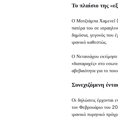
Το πλαίσιο της «ε
Ο Μοτζτάμπα Χαμενεΐ (
πατέρα του σε ισραηλιν
δημόσια, γεγονός που έ
ιρανικό καθεστώς.
Ο Νετανιάχου εκτίμησε 
«διαταραχές» στο εσωτε
αβεβαιότητα για το ποιο
Συνεχιζόμενη έντ
Οι δηλώσεις έρχονται 
τον Φεβρουάριο του 202
ιρανικό πυρηνικό πρόγρ