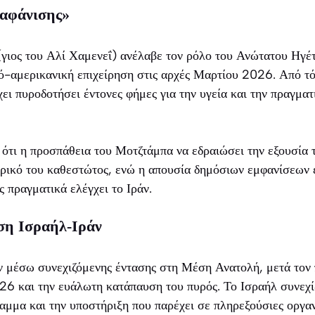
ξαφάνισης»
γιος του Αλί Χαμενεΐ) ανέλαβε τον ρόλο του Ανώτατου Ηγέτ
ό-αμερικανική επιχείρηση στις αρχές Μαρτίου 2026. Από τότ
χει πυροδοτήσει έντονες φήμες για την υγεία και την πραγματ
ότι η προσπάθεια του Μοτζτάμπα να εδραιώσει την εξουσία 
ρικό του καθεστώτος, ενώ η απουσία δημόσιων εμφανίσεων ε
ς πραγματικά ελέγχει το Ιράν.
αση Ισραήλ-Ιράν
εν μέσω συνεχιζόμενης έντασης στη Μέση Ανατολή, μετά τον
6 και την ευάλωτη κατάπαυση του πυρός. Το Ισραήλ συνεχίζ
αμμα και την υποστήριξη που παρέχει σε πληρεξούσιες οργα