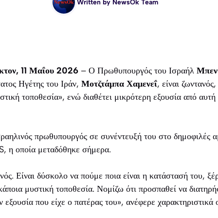
Written by
NewsOk Team
κτον, 11 Μαΐου 2026
– Ο Πρωθυπουργός του Ισραήλ
Μπενι
ατος Ηγέτης του Ιράν,
Μοτζτάμπα Χαμενεΐ
, είναι ζωντανός
στική τοποθεσία», ενώ διαθέτει μικρότερη εξουσία από αυτή 
Ισραηλινός πρωθυπουργός σε συνέντευξή του στο δημοφιλές 
, η οποία μεταδόθηκε σήμερα.
νός. Είναι δύσκολο να πούμε ποια είναι η κατάστασή του, ξέ
κάποια μυστική τοποθεσία. Νομίζω ότι προσπαθεί να διατηρήσ
ην εξουσία που είχε ο πατέρας του», ανέφερε χαρακτηριστικά 