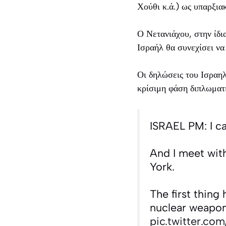
Χούθι κ.ά.) ως υπαρξια
Ο Νετανιάχου, στην ίδια
Ισραήλ θα συνεχίσει να
Οι δηλώσεις του Ισραη
κρίσιμη φάση διπλωματ
ISRAEL PM: I ca
And I meet wit
York.
The first thing
nuclear weapons
pic.twitter.c