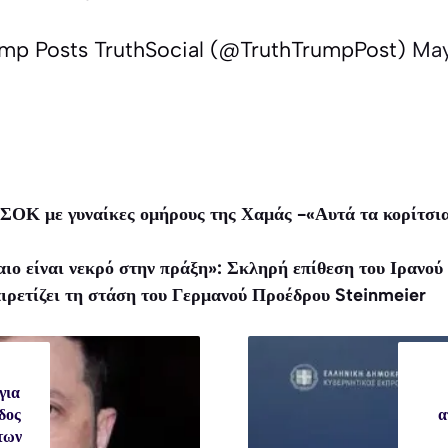
ump Posts TruthSocial (@TruthTrumpPost)
May
 ΣΟΚ με γυναίκες ομήρους της Χαμάς -«Αυτά τα κορίτσια
καιο είναι νεκρό στην πράξη»: Σκληρή επίθεση του Ιραν
ιρετίζει τη στάση του Γερμανού Προέδρου Steinmeier
για
δος
α
των