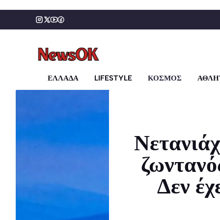
Μετάβαση
σε
περιεχόμενο
ΕΛΛΑΔΑ
LIFESTYLE
ΚΟΣΜΟΣ
ΑΘΛΗ
Νετανιάχ
ζωντανό
Δεν έχ