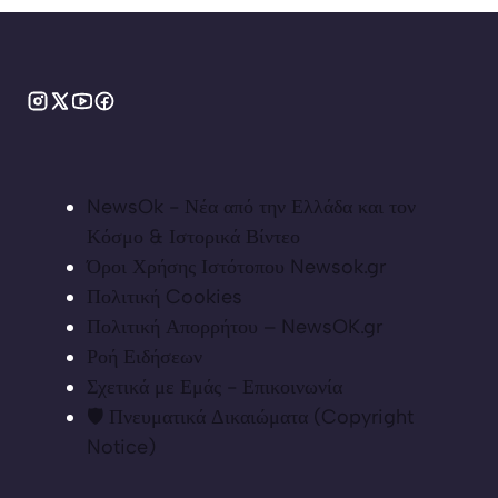
NewsOk - Νέα από την Ελλάδα και τον
Κόσμο & Ιστορικά Βίντεο
Όροι Χρήσης Ιστότοπου Newsok.gr
Πολιτική Cookies
Πολιτική Απορρήτου – NewsOK.gr
Ροή Ειδήσεων
Σχετικά με Εμάς - Επικοινωνία
🛡️ Πνευματικά Δικαιώματα (Copyright
Notice)