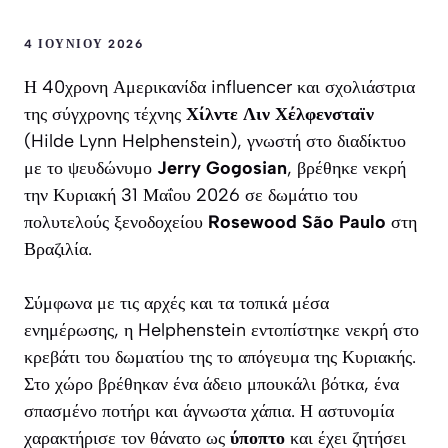
4 ΙΟΥΝΊΟΥ 2026
Η 40χρονη Αμερικανίδα influencer και σχολιάστρια
της σύγχρονης τέχνης
Χίλντε Λιν Χέλφενσταϊν
(Hilde Lynn Helphenstein), γνωστή στο διαδίκτυο
με το ψευδώνυμο
Jerry Gogosian
, βρέθηκε νεκρή
την Κυριακή 31 Μαΐου 2026 σε δωμάτιο του
πολυτελούς ξενοδοχείου
Rosewood São Paulo
στη
Βραζιλία.
Σύμφωνα με τις αρχές και τα τοπικά μέσα
ενημέρωσης, η Helphenstein εντοπίστηκε νεκρή στο
κρεβάτι του δωματίου της το απόγευμα της Κυριακής.
Στο χώρο βρέθηκαν ένα άδειο μπουκάλι βότκα, ένα
σπασμένο ποτήρι και άγνωστα χάπια. Η αστυνομία
χαρακτήρισε τον θάνατο ως
ύποπτο
και έχει ζητήσει