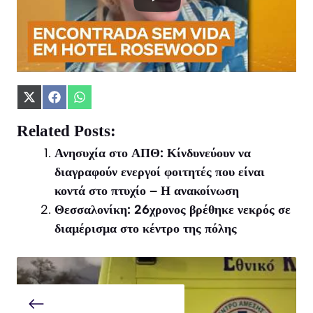
Share
Share
Share
on
on
on
X
Facebook
WhatsApp
Related Posts:
(Twitter)
Ανησυχία στο ΑΠΘ: Κίνδυνεύουν να
διαγραφούν ενεργοί φοιτητές που είναι
κοντά στο πτυχίο – Η ανακοίνωση
Θεσσαλονίκη: 26χρονος βρέθηκε νεκρός σε
διαμέρισμα στο κέντρο της πόλης