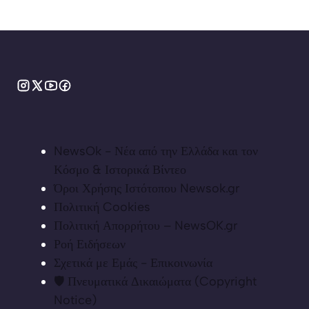
NewsOk - Νέα από την Ελλάδα και τον
Κόσμο & Ιστορικά Βίντεο
Όροι Χρήσης Ιστότοπου Newsok.gr
Πολιτική Cookies
Πολιτική Απορρήτου – NewsOK.gr
Ροή Ειδήσεων
Σχετικά με Εμάς - Επικοινωνία
🛡️ Πνευματικά Δικαιώματα (Copyright
Notice)