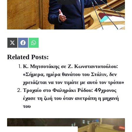
Share
Share
Share
on
on
on
X
Facebook
WhatsApp
Related Posts:
(Twitter)
Κ. Μητσοτάκης σε Ζ. Κωνσταντοπούλου:
«Σήμερα, ημέρα θανάτου του Στάλιν, δεν
χρειάζεται να τον τιμάτε με αυτό τον τρόπο»
Τροχαίο στο Φαληράκι Ρόδου: 49χρονος
έχασε τη ζωή του όταν ανετράπη η μηχανή
του