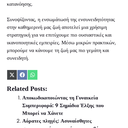
κατανόησης.
Συνοψίζοντας, η ενσωμάτωσή της ενσυνειδητότητας
στην καθημερινή μας ζωή αποτελεί μια χρήσιμη
στρατηγική για να επιτύχουμε πιο ουσιαστικές και
ικανοποιητικές εμπειρίες. Μέσω μικρών πρακτικών,
μπορούμε να κάνουμε τη ζωή μας πιο γεμάτη και
συνειδητή.
Share
Share
Share
on
on
on
X
Facebook
WhatsApp
Related Posts:
(Twitter)
Αποκωδικοποιώντας τη Γυναικεία
Συμπεριφορά: 9 Σημάδια Έλξης που
Μπορεί να Χάνετε
Αόρατες πληγές: Ασυναίσθητες