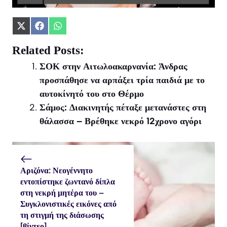
Share
Share
Share
on
on
on
X
Facebook
WhatsApp
Related Posts:
(Twitter)
ΣΟΚ στην Αιτωλοακαρνανία: Άνδρας
προσπάθησε να αρπάξει τρία παιδιά με το
αυτοκίνητό του στο Θέρμο
Σάμος: Διακινητής πέταξε μετανάστες στη
θάλασσα – Βρέθηκε νεκρό 12χρονο αγόρι
Αριζόνα: Νεογέννητο
εντοπίστηκε ζωντανό δίπλα
στη νεκρή μητέρα του –
Συγκλονιστικές εικόνες από
τη στιγμή της διάσωσης
[βίντεο]