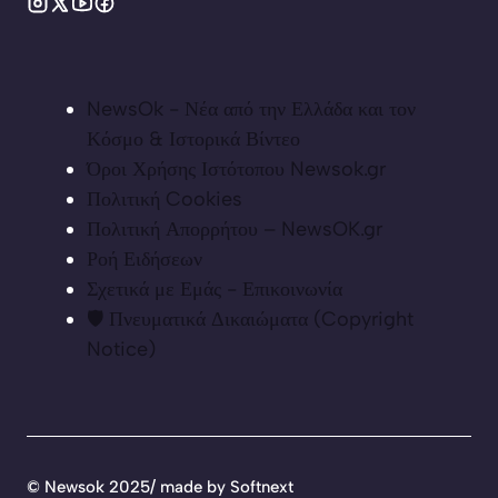
NewsOk - Νέα από την Ελλάδα και τον
Κόσμο & Ιστορικά Βίντεο
Όροι Χρήσης Ιστότοπου Newsok.gr
Πολιτική Cookies
Πολιτική Απορρήτου – NewsOK.gr
Ροή Ειδήσεων
Σχετικά με Εμάς - Επικοινωνία
🛡️ Πνευματικά Δικαιώματα (Copyright
Notice)
©
Newsok 2025/ made by
Softnext